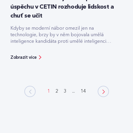
úspěchu v CETIN rozhoduje lidskost a
chuť se učit
Kdyby se moderní nábor omezil jen na
technologie, brzy by v něm bojovala umělá
inteligence kandidáta proti umělé inteligenci
firmy.
Zobrazit více
1
2
3
...
14