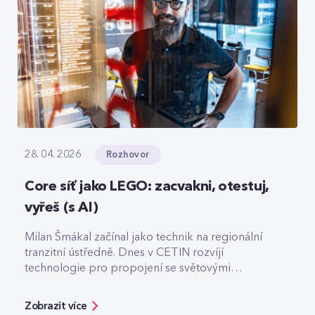
Rozhovor
28. 04. 2026
Core síť jako LEGO: zacvakni, otestuj,
vyřeš (s AI)
Milan Šmákal začínal jako technik na regionální
tranzitní ústředně. Dnes v CETIN rozvíjí
technologie pro propojení se světovými
operátory. Jako Team Leader Solution Architect
pro core síť má na starost technologie pro
Zobrazit více