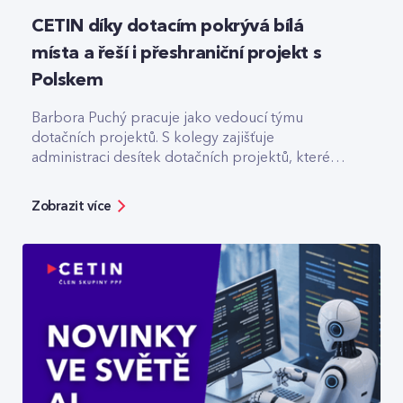
CETIN díky dotacím pokrývá bílá
místa a řeší i přeshraniční projekt s
Polskem
Barbora Puchý pracuje jako vedoucí týmu
dotačních projektů. S kolegy zajišťuje
administraci desítek dotačních projektů, které
pomáhají třeba s výstavbou optiky v odlehlých
lokalitách.
Zobrazit více