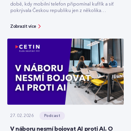
době, kdy mobilní telefon připomínal kufřík a síť
pokrývala Českou republiku jen z několika
vysílačů. Dnes v CETIN vede tým, který odpovídá
za špičkovou kvalitu a optimalizaci rádiové sítě. V
Zobrazit více
rozhovoru přibližuje technologický vývoj,
vysvětluje, jak se dá chytře šetřit energie v
prázdné O2 areně nebo komu už dnes
spolehlivě slouží privátní 5G sítě.
Podcast
27. 02. 2026
V náboru nesmí bojovat AI proti AI. O