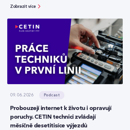
bezpečnosti, ale zároveň ukazuje možnosti, jak
Zobrazit více
moderní technologie reálně zefektivňují práci.
Podcast
09. 06. 2026
Probouzejí internet k životu i opravují
poruchy. CETIN technici zvládají
měsíčně desetitisíce výjezdů