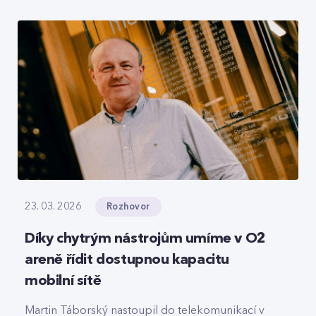
roamingové signalizace, hlasový tranzit nebo
core část privátních 5G sítí, které svou strukturou
připomínají LEGO.
Rozhovor
23. 03. 2026
Díky chytrým nástrojům umíme v O2
areně řídit dostupnou kapacitu
mobilní sítě
Martin Táborský nastoupil do telekomunikací v