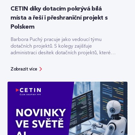
CETIN díky dotacím pokrývá bílá
místa a řeší i přeshraniční projekt s
Polskem
Barbora Puchý pracuje jako vedoucí týmu
dotačních projektů. S kolegy zajišťuje
administraci desítek dotačních projektů, které
pomáhají třeba s výstavbou optiky v odlehlých
lokalitách.
Zobrazit více