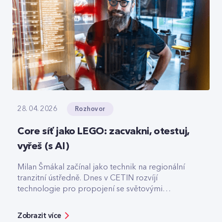
Rozhovor
28. 04. 2026
Core síť jako LEGO: zacvakni, otestuj,
vyřeš (s AI)
Milan Šmákal začínal jako technik na regionální
tranzitní ústředně. Dnes v CETIN rozvíjí
technologie pro propojení se světovými
operátory. Jako Team Leader Solution Architect
pro core síť má na starost technologie pro
Zobrazit více