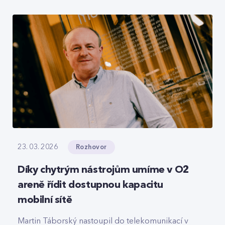
roamingové signalizace, hlasový tranzit nebo
core část privátních 5G sítí, které svou strukturou
připomínají LEGO.
Rozhovor
23. 03. 2026
Díky chytrým nástrojům umíme v O2
areně řídit dostupnou kapacitu
mobilní sítě
Martin Táborský nastoupil do telekomunikací v