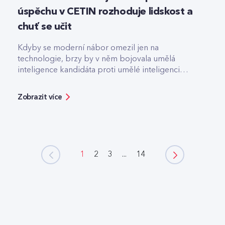
úspěchu v CETIN rozhoduje lidskost a
chuť se učit
Kdyby se moderní nábor omezil jen na
technologie, brzy by v něm bojovala umělá
inteligence kandidáta proti umělé inteligenci
firmy.
Zobrazit více
1
2
3
...
14