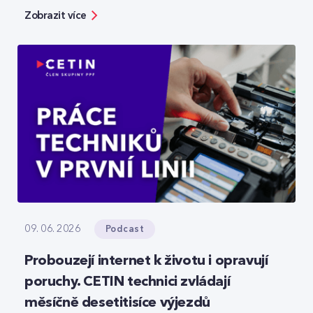
bezpečnosti, ale zároveň ukazuje možnosti, jak
Zobrazit více
moderní technologie reálně zefektivňují práci.
Podcast
09. 06. 2026
Probouzejí internet k životu i opravují
poruchy. CETIN technici zvládají
měsíčně desetitisíce výjezdů