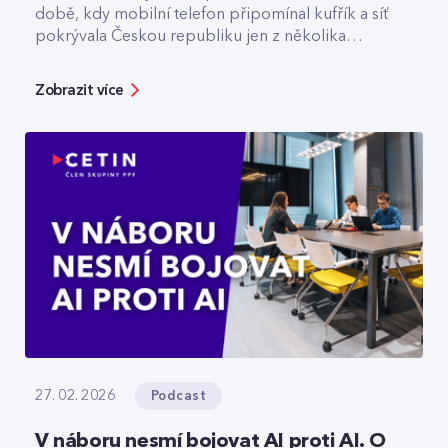
době, kdy mobilní telefon připomínal kufřík a síť
pokrývala Českou republiku jen z několika
vysílačů. Dnes v CETIN vede tým, který odpovídá
za špičkovou kvalitu a optimalizaci rádiové sítě. V
Zobrazit více
rozhovoru přibližuje technologický vývoj,
vysvětluje, jak se dá chytře šetřit energie v
prázdné O2 areně nebo komu už dnes
spolehlivě slouží privátní 5G sítě.
Podcast
27. 02. 2026
V náboru nesmí bojovat AI proti AI. O