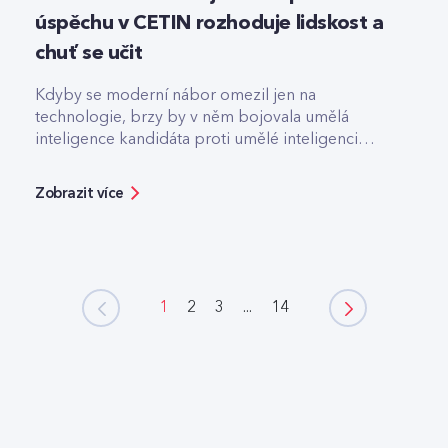
úspěchu v CETIN rozhoduje lidskost a
chuť se učit
Kdyby se moderní nábor omezil jen na
technologie, brzy by v něm bojovala umělá
inteligence kandidáta proti umělé inteligenci
firmy.
Zobrazit více
1
2
3
...
14