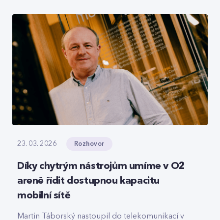
roamingové signalizace, hlasový tranzit nebo
core část privátních 5G sítí, které svou strukturou
připomínají LEGO.
Rozhovor
23. 03. 2026
Díky chytrým nástrojům umíme v O2
areně řídit dostupnou kapacitu
mobilní sítě
Martin Táborský nastoupil do telekomunikací v