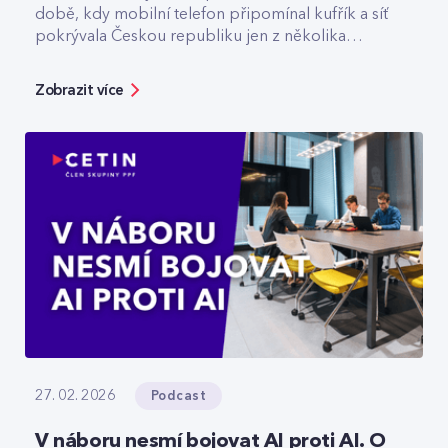
době, kdy mobilní telefon připomínal kufřík a síť
pokrývala Českou republiku jen z několika
vysílačů. Dnes v CETIN vede tým, který odpovídá
za špičkovou kvalitu a optimalizaci rádiové sítě. V
Zobrazit více
rozhovoru přibližuje technologický vývoj,
vysvětluje, jak se dá chytře šetřit energie v
prázdné O2 areně nebo komu už dnes
spolehlivě slouží privátní 5G sítě.
Podcast
27. 02. 2026
V náboru nesmí bojovat AI proti AI. O