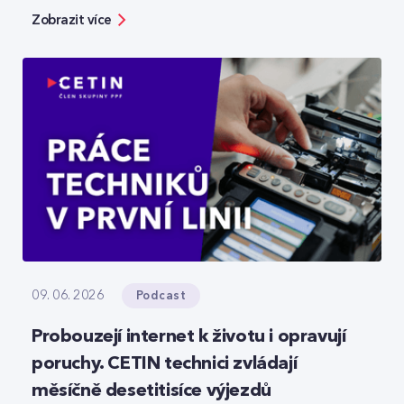
bezpečnosti, ale zároveň ukazuje možnosti, jak
Zobrazit více
moderní technologie reálně zefektivňují práci.
Podcast
09. 06. 2026
Probouzejí internet k životu i opravují
poruchy. CETIN technici zvládají
měsíčně desetitisíce výjezdů