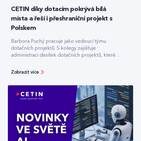
CETIN díky dotacím pokrývá bílá
místa a řeší i přeshraniční projekt s
Polskem
Barbora Puchý pracuje jako vedoucí týmu
dotačních projektů. S kolegy zajišťuje
administraci desítek dotačních projektů, které
pomáhají třeba s výstavbou optiky v odlehlých
lokalitách.
Zobrazit více