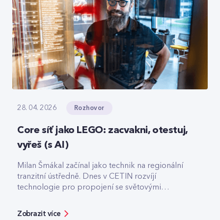
Rozhovor
28. 04. 2026
Core síť jako LEGO: zacvakni, otestuj,
vyřeš (s AI)
Milan Šmákal začínal jako technik na regionální
tranzitní ústředně. Dnes v CETIN rozvíjí
technologie pro propojení se světovými
operátory. Jako Team Leader Solution Architect
pro core síť má na starost technologie pro
Zobrazit více