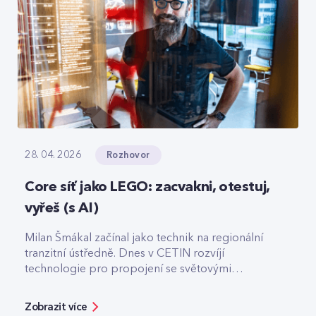
Rozhovor
28. 04. 2026
Core síť jako LEGO: zacvakni, otestuj,
vyřeš (s AI)
Milan Šmákal začínal jako technik na regionální
tranzitní ústředně. Dnes v CETIN rozvíjí
technologie pro propojení se světovými
operátory. Jako Team Leader Solution Architect
pro core síť má na starost technologie pro
Zobrazit více