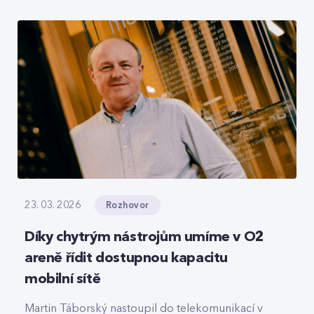
roamingové signalizace, hlasový tranzit nebo
core část privátních 5G sítí, které svou strukturou
připomínají LEGO.
Rozhovor
23. 03. 2026
Díky chytrým nástrojům umíme v O2
areně řídit dostupnou kapacitu
mobilní sítě
Martin Táborský nastoupil do telekomunikací v