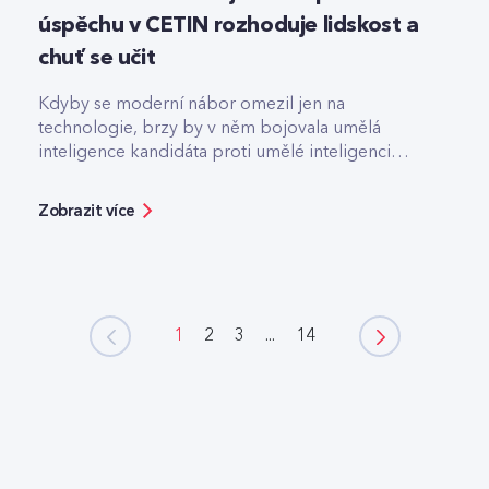
úspěchu v CETIN rozhoduje lidskost a
chuť se učit
Kdyby se moderní nábor omezil jen na
technologie, brzy by v něm bojovala umělá
inteligence kandidáta proti umělé inteligenci
firmy.
Zobrazit více
1
2
3
...
14