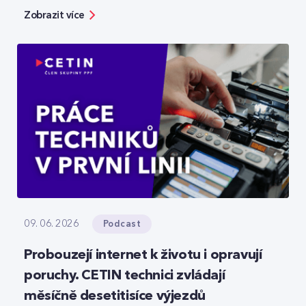
bezpečnosti, ale zároveň ukazuje možnosti, jak
Zobrazit více
moderní technologie reálně zefektivňují práci.
Podcast
09. 06. 2026
Probouzejí internet k životu i opravují
poruchy. CETIN technici zvládají
měsíčně desetitisíce výjezdů