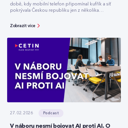
době, kdy mobilní telefon připomínal kufřík a síť
pokrývala Českou republiku jen z několika
vysílačů. Dnes v CETIN vede tým, který odpovídá
za špičkovou kvalitu a optimalizaci rádiové sítě. V
Zobrazit více
rozhovoru přibližuje technologický vývoj,
vysvětluje, jak se dá chytře šetřit energie v
prázdné O2 areně nebo komu už dnes
spolehlivě slouží privátní 5G sítě.
Podcast
27. 02. 2026
V náboru nesmí bojovat AI proti AI. O