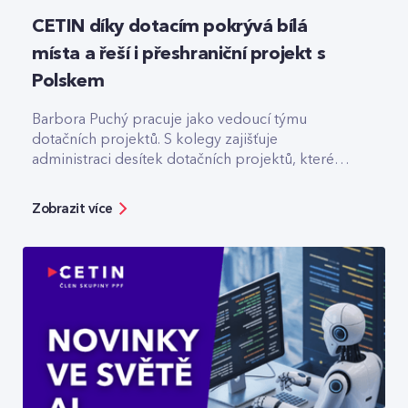
CETIN díky dotacím pokrývá bílá
místa a řeší i přeshraniční projekt s
Polskem
Barbora Puchý pracuje jako vedoucí týmu
dotačních projektů. S kolegy zajišťuje
administraci desítek dotačních projektů, které
pomáhají třeba s výstavbou optiky v odlehlých
lokalitách.
Zobrazit více