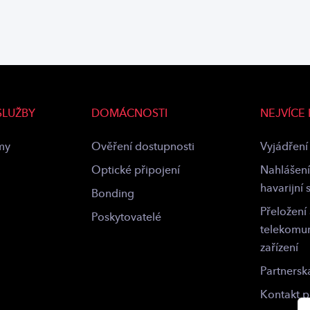
SLUŽBY
DOMÁCNOSTI
NEJVÍCE
rmy
Ověření dostupnosti
Vyjádření 
Optické připojení
Nahlášení
havarijní 
Bonding
Přeložení
Poskytovatelé
telekomu
zařízení
Partnersk
Kontakt 