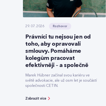
Rozhovor
29. 07. 2026
Právníci tu nejsou jen od
toho, aby opravovali
smlouvy. Pomáháme
kolegům pracovat
efektivněji – a společně
Marek Hübner začínal svou kariéru ve
světě advokacie, ale už osm let je součástí
společnosti CETIN.
Zobrazit více