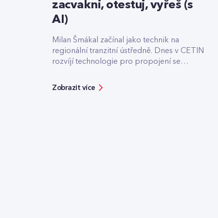
zacvakni, otestuj, vyřeš (s
AI)
Milan Šmákal začínal jako technik na
regionální tranzitní ústředně. Dnes v CETIN
rozvíjí technologie pro propojení se
světovými operátory. Jako Team Leader
Solution Architect pro core síť má na
Zobrazit více
starost technologie pro roamingové
signalizace, hlasový tranzit nebo core část
privátních 5G sítí, které svou strukturou
připomínají LEGO.