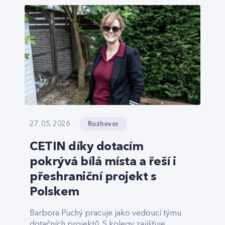
Rozhovor
27. 05. 2026
CETIN díky dotacím
pokrývá bílá místa a řeší i
přeshraniční projekt s
Polskem
Barbora Puchý pracuje jako vedoucí týmu
dotačních projektů. S kolegy zajišťuje