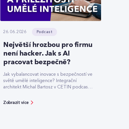
Podcast
26. 06. 2026
Největší hrozbou pro firmu
není hacker. Jak s AI
pracovat bezpečně?
Jak vybalancovat inovace s bezpečností ve
světě umělé inteligence? Integrační
architekt Michal Bartosz v CETIN podcastu
sdílí své zkušenosti s nasazováním AI.
Varuje před riziky podcenění bezpečnosti,
Zobrazit více
ale zároveň ukazuje možnosti, jak moderní
technologie reálně zefektivňují práci.