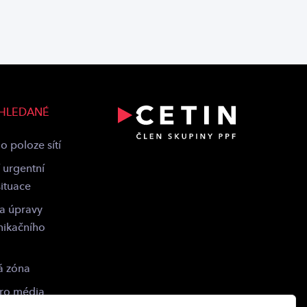
 HLEDANÉ
o poloze sítí
 urgentní
situace
 a úpravy
nikačního
á zóna
pro média