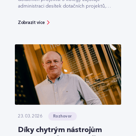
administraci desítek dotačních projektů,
které pomáhají třeba s výstavbou optiky v
odlehlých lokalitách.
Zobrazit více
Rozhovor
23. 03. 2026
Díky chytrým nástrojům