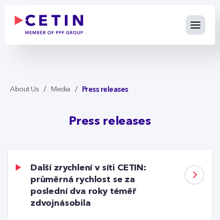
Press releases - cetin.cz
Skip to Main Content
Press releases
About Us
Media
Press releases
Další zrychlení v síti CETIN:
průměrná rychlost se za
poslední dva roky téměř
zdvojnásobila