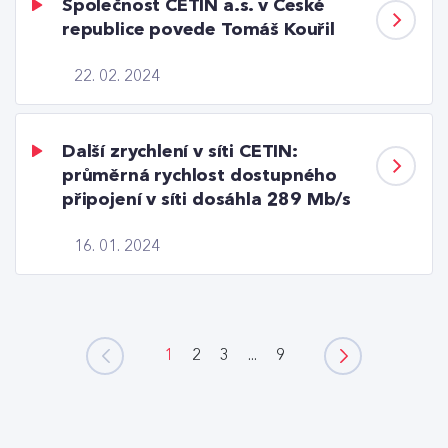
Společnost CETIN a.s. v České
republice povede Tomáš Kouřil
22. 02. 2024
Další zrychlení v síti CETIN:
průměrná rychlost dostupného
připojení v síti dosáhla 289 Mb/s
16. 01. 2024
1
2
3
...
9