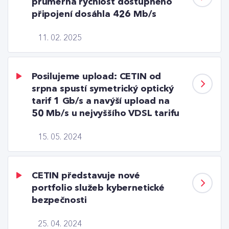
průměrná rychlost dostupného
připojení dosáhla 426 Mb/s
11. 02. 2025
Posilujeme upload: CETIN od
srpna spustí symetrický optický
tarif 1 Gb/s a navýší upload na
50 Mb/s u nejvyššího VDSL tarifu
15. 05. 2024
CETIN představuje nové
portfolio služeb kybernetické
bezpečnosti
25. 04. 2024