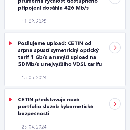
průměrná rychlost dostupného
připojení dosáhla 426 Mb/s
11. 02. 2025
Posilujeme upload: CETIN od
srpna spustí symetrický optický
tarif 1 Gb/s a navýší upload na
50 Mb/s u nejvyššího VDSL tarifu
15. 05. 2024
CETIN představuje nové
portfolio služeb kybernetické
bezpečnosti
25. 04. 2024