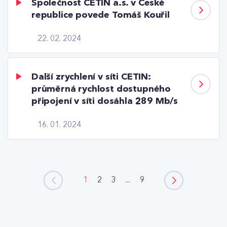
Společnost CETIN a.s. v České
republice povede Tomáš Kouřil
22. 02. 2024
Další zrychlení v síti CETIN:
průměrná rychlost dostupného
připojení v síti dosáhla 289 Mb/s
16. 01. 2024
1
2
3
...
9