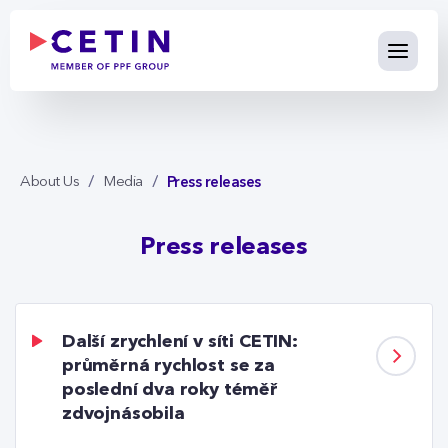
Press releases - cetin.cz
Skip to Main Content
Press releases
About Us
Media
Press releases
Další zrychlení v síti CETIN:
průměrná rychlost se za
poslední dva roky téměř
zdvojnásobila