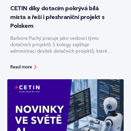
CETIN díky dotacím pokrývá bílá
místa a řeší i přeshraniční projekt s
Polskem
Barbora Puchý pracuje jako vedoucí týmu
dotačních projektů. S kolegy zajišťuje
administraci desítek dotačních projektů, které
pomáhají třeba s výstavbou optiky v odlehlých
lokalitách.
Read more