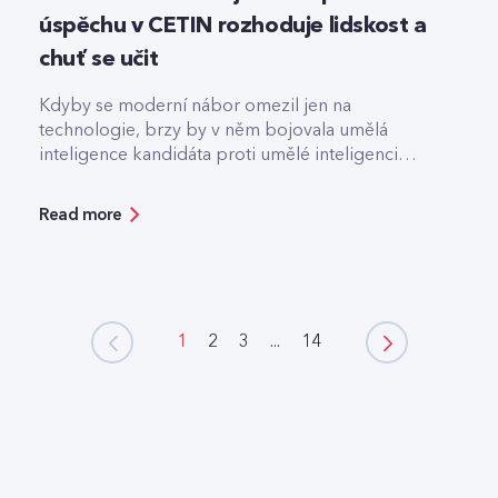
úspěchu v CETIN rozhoduje lidskost a
chuť se učit
Kdyby se moderní nábor omezil jen na
technologie, brzy by v něm bojovala umělá
inteligence kandidáta proti umělé inteligenci
firmy.
Read more
1
2
3
...
14