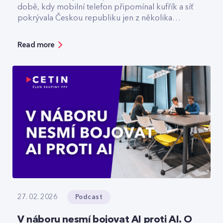
době, kdy mobilní telefon připomínal kufřík a síť
pokrývala Českou republiku jen z několika
vysílačů. Dnes v CETIN vede tým, který odpovídá
za špičkovou kvalitu a optimalizaci rádiové sítě. V
Read more
rozhovoru přibližuje technologický vývoj,
vysvětluje, jak se dá chytře šetřit energie v
prázdné O2 areně nebo komu už dnes
spolehlivě slouží privátní 5G sítě.
Podcast
27. 02. 2026
V náboru nesmí bojovat AI proti AI. O