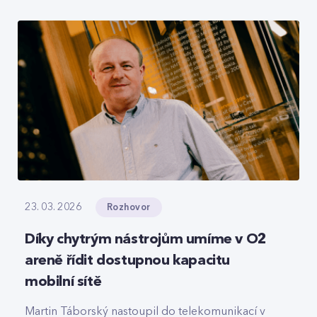
roamingové signalizace, hlasový tranzit nebo
core část privátních 5G sítí, které svou strukturou
připomínají LEGO.
Rozhovor
23. 03. 2026
Díky chytrým nástrojům umíme v O2
areně řídit dostupnou kapacitu
mobilní sítě
Martin Táborský nastoupil do telekomunikací v