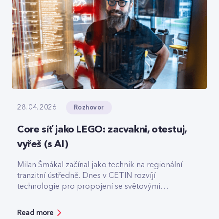
Rozhovor
28. 04. 2026
Core síť jako LEGO: zacvakni, otestuj,
vyřeš (s AI)
Milan Šmákal začínal jako technik na regionální
tranzitní ústředně. Dnes v CETIN rozvíjí
technologie pro propojení se světovými
operátory. Jako Team Leader Solution Architect
pro core síť má na starost technologie pro
Read more