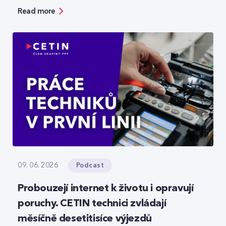
bezpečnosti, ale zároveň ukazuje možnosti, jak
Read more
moderní technologie reálně zefektivňují práci.
Podcast
09. 06. 2026
Probouzejí internet k životu i opravují
poruchy. CETIN technici zvládají
měsíčně desetitisíce výjezdů