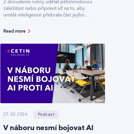
Z dvoudenní rutiny udělat pětiminutovou
záležitost nebo připravit síť na to, aby
umělá inteligence přebrala část jejího
řízení.
Read more
Podcast
27. 02. 2026
V náboru nesmí bojovat AI