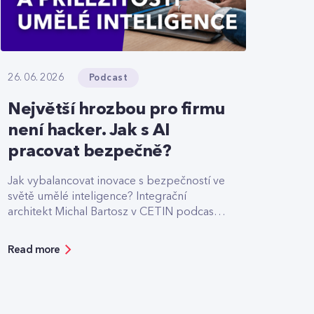
Podcast
26. 06. 2026
Největší hrozbou pro firmu
není hacker. Jak s AI
pracovat bezpečně?
Jak vybalancovat inovace s bezpečností ve
světě umělé inteligence? Integrační
architekt Michal Bartosz v CETIN podcastu
sdílí své zkušenosti s nasazováním AI.
Varuje před riziky podcenění bezpečnosti,
Read more
ale zároveň ukazuje možnosti, jak moderní
technologie reálně zefektivňují práci.