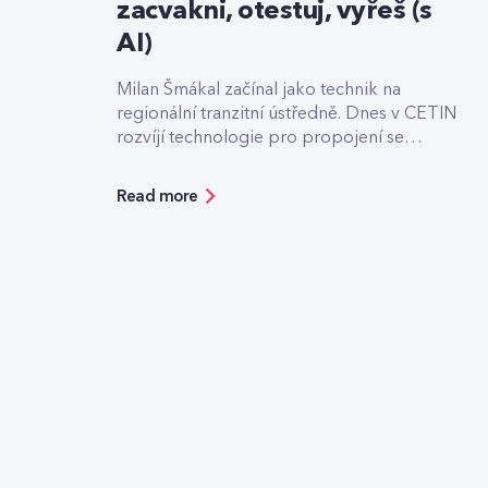
zacvakni, otestuj, vyřeš (s
AI)
Milan Šmákal začínal jako technik na
regionální tranzitní ústředně. Dnes v CETIN
rozvíjí technologie pro propojení se
světovými operátory. Jako Team Leader
Solution Architect pro core síť má na
Read more
starost technologie pro roamingové
signalizace, hlasový tranzit nebo core část
privátních 5G sítí, které svou strukturou
připomínají LEGO.