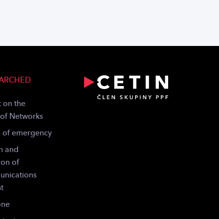
EARCHED
 on the
 of Networks
g of emergency
n and
ion of
unications
t
one