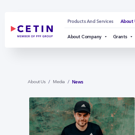
News - cetin.cz
Skip to Main Content
Products And Services
About 
About Company
Grants
News
About Us
Media