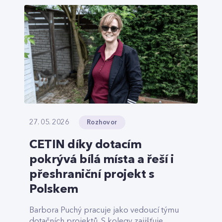
Rozhovor
27. 05. 2026
CETIN díky dotacím
pokrývá bílá místa a řeší i
přeshraniční projekt s
Polskem
Barbora Puchý pracuje jako vedoucí týmu
dotačních projektů. S kolegy zajišťuje