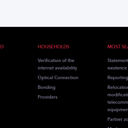
ND
HOUSEHOLDS
MOST S
Verification of the
Statement
internet availability
existence
Optical Connection
Reportin
Bonding
Relocatio
modificat
Providers
telecomm
equipmen
Partner z