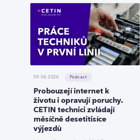
Podcast
09. 06. 2026
Probouzejí internet k
životu i opravují poruchy.
CETIN technici zvládají
měsíčně desetitisíce
výjezdů