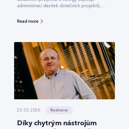
administraci desítek dotačních projektů,
které pomáhají třeba s výstavbou optiky v
odlehlých lokalitách.
Read more
Rozhovor
23. 03. 2026
Díky chytrým nástrojům