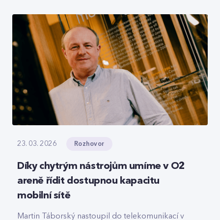
roamingové signalizace, hlasový tranzit nebo
core část privátních 5G sítí, které svou strukturou
připomínají LEGO.
Rozhovor
23. 03. 2026
Díky chytrým nástrojům umíme v O2
areně řídit dostupnou kapacitu
mobilní sítě
Martin Táborský nastoupil do telekomunikací v