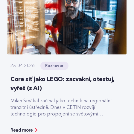
Rozhovor
28. 04. 2026
Core síť jako LEGO: zacvakni, otestuj,
vyřeš (s AI)
Milan Šmákal začínal jako technik na regionální
tranzitní ústředně. Dnes v CETIN rozvíjí
technologie pro propojení se světovými
operátory. Jako Team Leader Solution Architect
pro core síť má na starost technologie pro
Read more