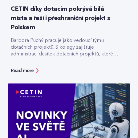
CETIN díky dotacím pokrývá bílá
místa a řeší i přeshraniční projekt s
Polskem
Barbora Puchý pracuje jako vedoucí týmu
dotačních projektů. S kolegy zajišťuje
administraci desítek dotačních projektů, které
pomáhají třeba s výstavbou optiky v odlehlých
lokalitách.
Read more