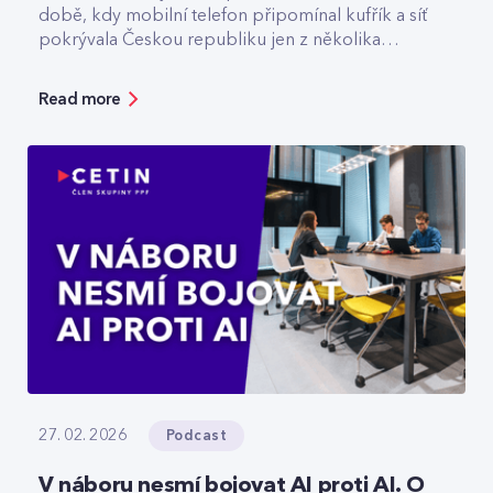
době, kdy mobilní telefon připomínal kufřík a síť
pokrývala Českou republiku jen z několika
vysílačů. Dnes v CETIN vede tým, který odpovídá
za špičkovou kvalitu a optimalizaci rádiové sítě. V
Read more
rozhovoru přibližuje technologický vývoj,
vysvětluje, jak se dá chytře šetřit energie v
prázdné O2 areně nebo komu už dnes
spolehlivě slouží privátní 5G sítě.
Podcast
27. 02. 2026
V náboru nesmí bojovat AI proti AI. O