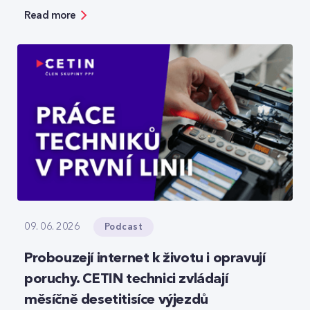
bezpečnosti, ale zároveň ukazuje možnosti, jak
Read more
moderní technologie reálně zefektivňují práci.
Podcast
09. 06. 2026
Probouzejí internet k životu i opravují
poruchy. CETIN technici zvládají
měsíčně desetitisíce výjezdů