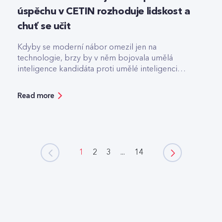
úspěchu v CETIN rozhoduje lidskost a
chuť se učit
Kdyby se moderní nábor omezil jen na
technologie, brzy by v něm bojovala umělá
inteligence kandidáta proti umělé inteligenci
firmy.
Read more
1
2
3
...
14