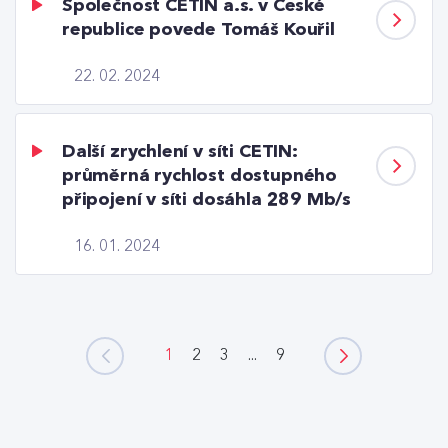
Společnost CETIN a.s. v České
republice povede Tomáš Kouřil
22. 02. 2024
Další zrychlení v síti CETIN:
průměrná rychlost dostupného
připojení v síti dosáhla 289 Mb/s
16. 01. 2024
1
2
3
...
9