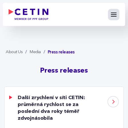
Press releases - cetin.cz
Skip to Main Content
Press releases
About Us
Media
Press releases
Další zrychlení v síti CETIN:
průměrná rychlost se za
poslední dva roky téměř
zdvojnásobila