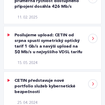
průměrná rychlost dostupného
připojení dosáhla 426 Mb/s
11. 02. 2025
Posilujeme upload: CETIN od
srpna spustí symetrický optický
tarif 1 Gb/s a navýší upload na
50 Mb/s u nejvyššího VDSL tarifu
15. 05. 2024
CETIN představuje nové
portfolio služeb kybernetické
bezpečnosti
25. 04. 2024