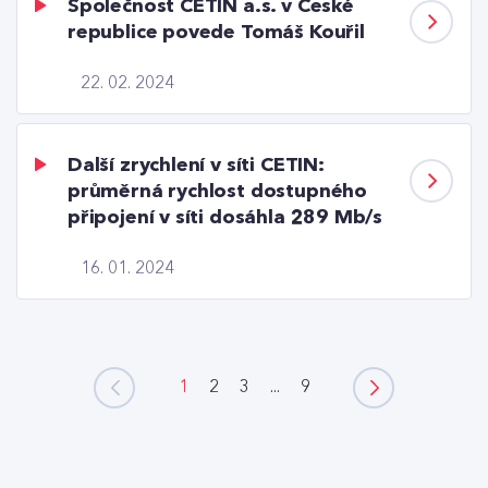
Společnost CETIN a.s. v České
republice povede Tomáš Kouřil
22. 02. 2024
Další zrychlení v síti CETIN:
průměrná rychlost dostupného
připojení v síti dosáhla 289 Mb/s
16. 01. 2024
1
2
3
...
9