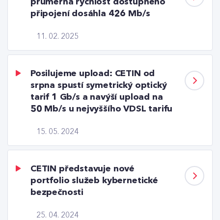
průměrná rychlost dostupného
připojení dosáhla 426 Mb/s
11. 02. 2025
Posilujeme upload: CETIN od
srpna spustí symetrický optický
tarif 1 Gb/s a navýší upload na
50 Mb/s u nejvyššího VDSL tarifu
15. 05. 2024
CETIN představuje nové
portfolio služeb kybernetické
bezpečnosti
25. 04. 2024