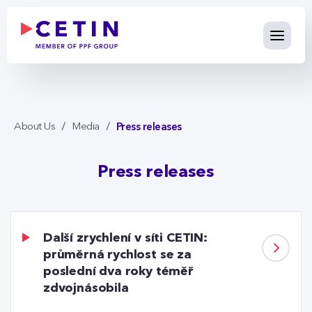
Press releases - cetin.cz
Skip to Main Content
Press releases
About Us
Media
Press releases
Další zrychlení v síti CETIN:
průměrná rychlost se za
poslední dva roky téměř
zdvojnásobila