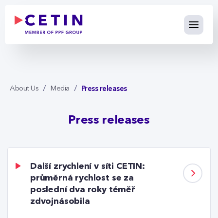
Press releases - cetin.cz
Skip to Main Content
Press releases
About Us
Media
Press releases
Další zrychlení v síti CETIN:
průměrná rychlost se za
poslední dva roky téměř
zdvojnásobila