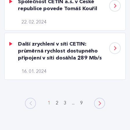
Společnost CETIN a.s. v České
republice povede Tomáš Kouřil
22. 02. 2024
Další zrychlení v síti CETIN:
průměrná rychlost dostupného
připojení v síti dosáhla 289 Mb/s
16. 01. 2024
1
2
3
...
9