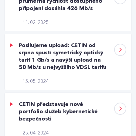
průměrná rychlost dostupného
připojení dosáhla 426 Mb/s
11. 02. 2025
Posilujeme upload: CETIN od
srpna spustí symetrický optický
tarif 1 Gb/s a navýší upload na
50 Mb/s u nejvyššího VDSL tarifu
15. 05. 2024
CETIN představuje nové
portfolio služeb kybernetické
bezpečnosti
25. 04. 2024