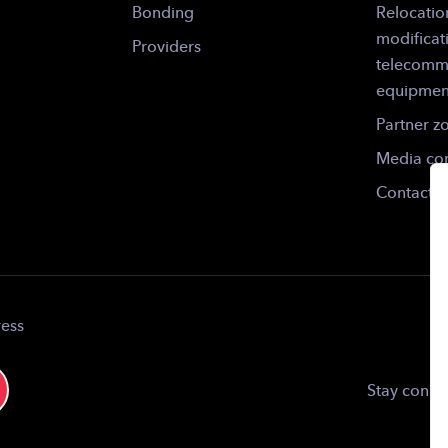
Bonding
Relocatio
modificat
Providers
telecomm
equipmen
Partner z
Media con
Contact
ress
Stay conne