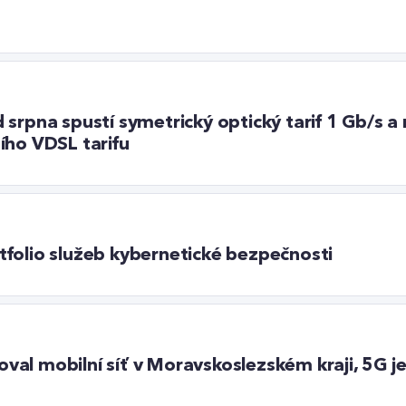
srpna spustí symetrický optický tarif 1 Gb/s a 
ího VDSL tarifu
folio služeb kybernetické bezpečnosti
al mobilní síť v Moravskoslezském kraji, 5G j