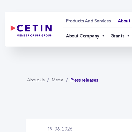
Press releases - ceti
Skip to Main Content
Products And Services
About 
About Company
Grants
Press releases
About Us
Media
19. 06. 2026