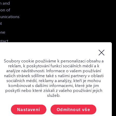
n and
ion of
unications
t
one
tact
Soubory cookie používáme k personalizaci obsahu a
reklam, k poskytování funkcí sociálních médií a k
analýze návštěvnosti. Informace o vašem používání
našich stránek sdílíme také s našimi partnery v oblasti
sociálních médií, reklamy a analýzy, kteří je mohou
kombinovat s dalšími informacemi, které jste jim
poskytli nebo které získali z vašeho používání jejich
služeb.
cted
Nastavení
Odmítnout vše