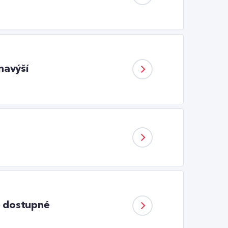
navýší
e dostupné