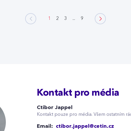
1
2
3
...
9
Kontakt pro média
Ctibor Jappel
Kontakt pouze pro média. Všem ostatním rá
Email:
ctibor.jappel@cetin.cz