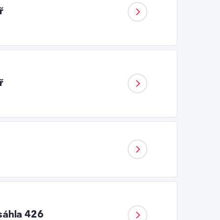
ř
ř
osáhla 426