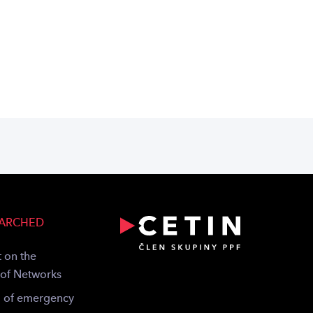
EARCHED
 on the
 of Networks
g of emergency