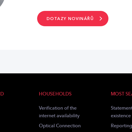
DOTAZY NOVINÁŘŮ
ND
HOUSEHOLDS
MOST S
Verification of the
Statement
internet availability
existence
Optical Connection
Reportin