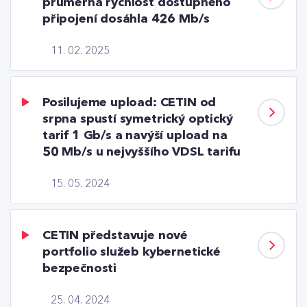
průměrná rychlost dostupného
připojení dosáhla 426 Mb/s
11. 02. 2025
Posilujeme upload: CETIN od
srpna spustí symetrický optický
tarif 1 Gb/s a navýší upload na
50 Mb/s u nejvyššího VDSL tarifu
15. 05. 2024
CETIN představuje nové
portfolio služeb kybernetické
bezpečnosti
25. 04. 2024