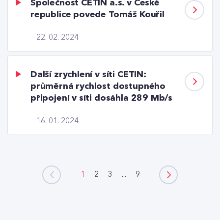
Společnost CETIN a.s. v České
republice povede Tomáš Kouřil
22. 02. 2024
Další zrychlení v síti CETIN:
průměrná rychlost dostupného
připojení v síti dosáhla 289 Mb/s
16. 01. 2024
1
2
3
...
9