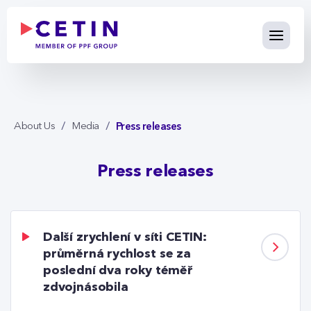
Press releases - cetin.cz
Skip to Main Content
Press releases
About Us
Media
Press releases
Další zrychlení v síti CETIN:
průměrná rychlost se za
poslední dva roky téměř
zdvojnásobila