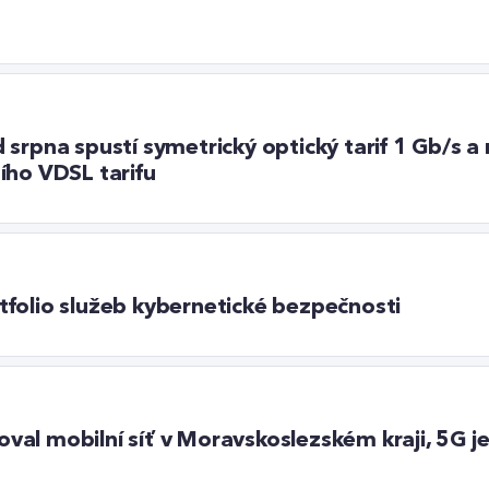
srpna spustí symetrický optický tarif 1 Gb/s a 
ího VDSL tarifu
folio služeb kybernetické bezpečnosti
al mobilní síť v Moravskoslezském kraji, 5G j