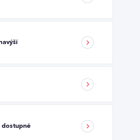
navýší
e dostupné