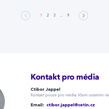
1
2
3
...
9
Kontakt pro média
Ctibor Jappel
Kontakt pouze pro média. Všem ostatním rá
Email:
ctibor.jappel@cetin.cz