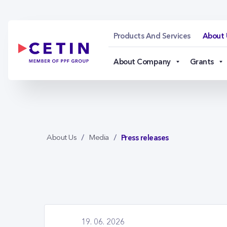
Press releases - ceti
Skip to Main Content
Products And Services
About 
About Company
Grants
Press releases
About Us
Media
19. 06. 2026