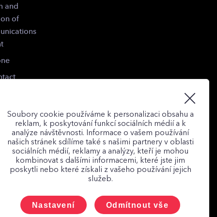
n and
ion of
unications
t
one
tact
Soubory cookie používáme k personalizaci obsahu a
reklam, k poskytování funkcí sociálních médií a k
analýze návštěvnosti. Informace o vašem používání
našich stránek sdílíme také s našimi partnery v oblasti
sociálních médií, reklamy a analýzy, kteří je mohou
kombinovat s dalšími informacemi, které jste jim
poskytli nebo které získali z vašeho používání jejich
služeb.
cted
Nastavení
Odmítnout vše