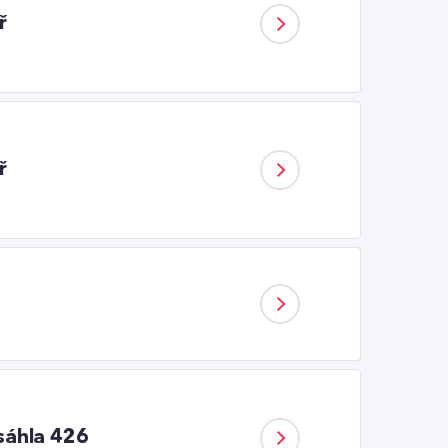
ř
ř
osáhla 426