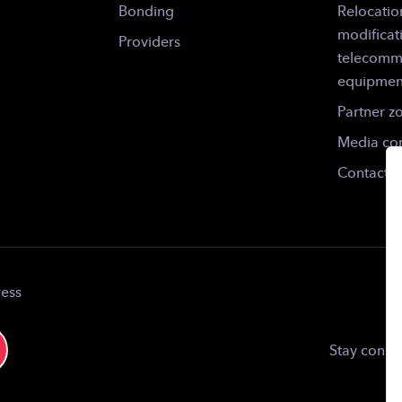
Bonding
Relocatio
modificat
Providers
telecomm
equipmen
Partner z
Media con
Contact
ress
Stay conne