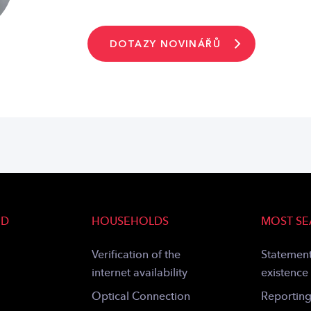
DOTAZY NOVINÁŘŮ
ND
HOUSEHOLDS
MOST S
Verification of the
Statement
internet availability
existence
Optical Connection
Reportin