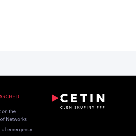
EARCHED
 on the
 of Networks
g of emergency