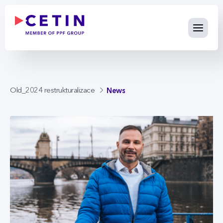
News - cetin.cz
Skip to Main Content
News
Old_2024 restrukturalizace