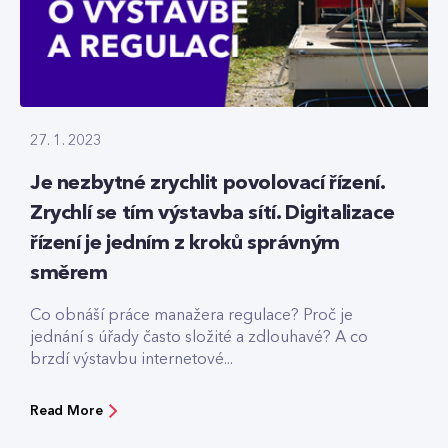
27. 1. 2023
Je nezbytné zrychlit povolovací řízení.
Zrychlí se tím výstavba sítí. Digitalizace
řízení je jedním z kroků správným
směrem
Co obnáší práce manažera regulace? Proč je
jednání s úřady často složité a zdlouhavé? A co
brzdí výstavbu internetové...
Read More