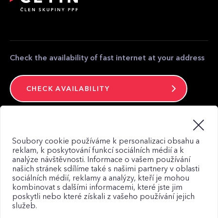
equipment
Partner zone
Media contact
Contact
Check the availability of fast internet at your address
CHECK AVAILABILITY
Stay connected
Soubory cookie používáme k personalizaci obsahu a
reklam, k poskytování funkcí sociálních médií a k
analýze návštěvnosti. Informace o vašem používání
našich stránek sdílíme také s našimi partnery v oblasti
sociálních médií, reklamy a analýzy, kteří je mohou
kombinovat s dalšími informacemi, které jste jim
Web map
poskytli nebo které získali z vašeho používání jejich
Privacy Policy
služeb.