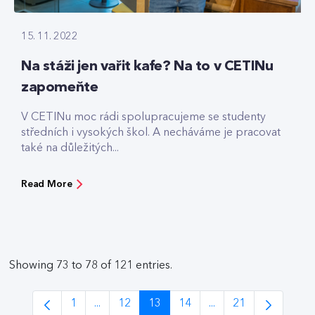
15. 11. 2022
Na stáži jen vařit kafe? Na to v CETINu
zapomeňte
V CETINu moc rádi spolupracujeme se studenty
středních i vysokých škol. A necháváme je pracovat
také na důležitých...
Read More
Showing 73 to 78 of 121 entries.
1
...
12
13
14
...
21
Page
Intermediate Pages Use TAB to navigate.
Page
Page
Page
Intermediate Pages 
Page