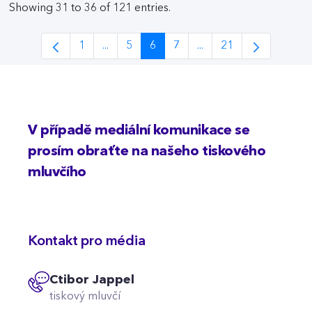
Showing 31 to 36 of 121 entries.
1
...
5
6
7
...
21
Page
Intermediate Pages Use TAB to navigate.
Page
Page
Page
Intermediate Pages Us
Page
V případě mediální komunikace se
prosím obraťte na našeho tiskového
mluvčího
Kontakt pro média
Ctibor Jappel
tiskový mluvčí