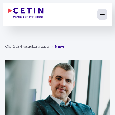
News - cetin.cz
Skip to Main Content
News
Old_2024 restrukturalizace