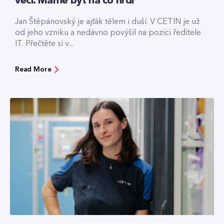
věci. Máme být na co hrdí
Jan Štěpánovský je ajťák tělem i duší. V CETIN je už
od jeho vzniku a nedávno povýšil na pozici ředitele
IT. Přečtěte si v...
Read More