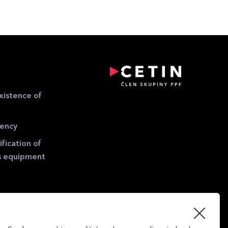
xistence of
gency
fication of
s equipment