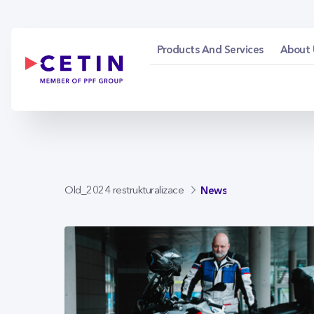
News - cetin.cz
Skip to Main Content
Products And Services
About 
News
Old_2024 restrukturalizace