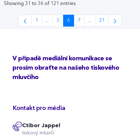
Showing 31 to 36 of 121 entries.
1
...
5
6
7
...
21
Page
Intermediate Pages Use TAB to navigate.
Page
Page
Page
Intermediate Pages Us
Page
V případě mediální komunikace se
prosím obraťte na našeho tiskového
mluvčího
Kontakt pro média
Ctibor Jappel
tiskový mluvčí