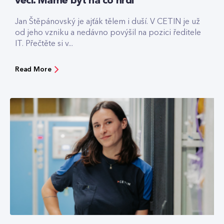
věci. Máme být na co hrdí
Jan Štěpánovský je ajťák tělem i duší. V CETIN je už
od jeho vzniku a nedávno povýšil na pozici ředitele
IT. Přečtěte si v...
Read More