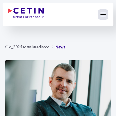
News - cetin.cz
Skip to Main Content
News
Old_2024 restrukturalizace