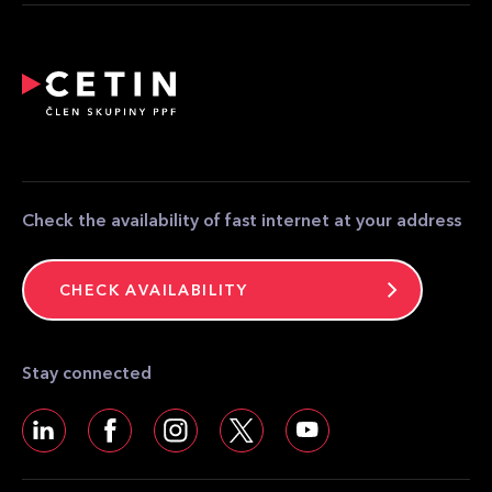
Providers
Reporting of emergency
Relocation and modification of telecommunications
equipment
Partner zone
Media contact
Contact
Check the availability of fast internet at your address
CHECK AVAILABILITY
Stay connected