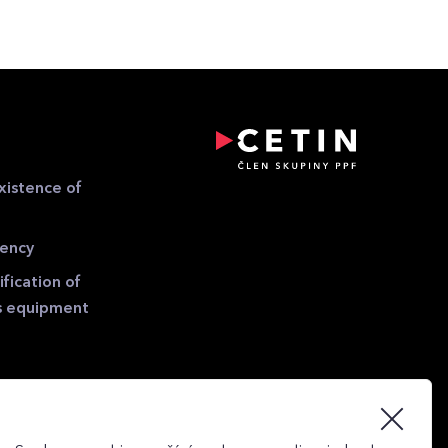
xistence of
gency
fication of
s equipment