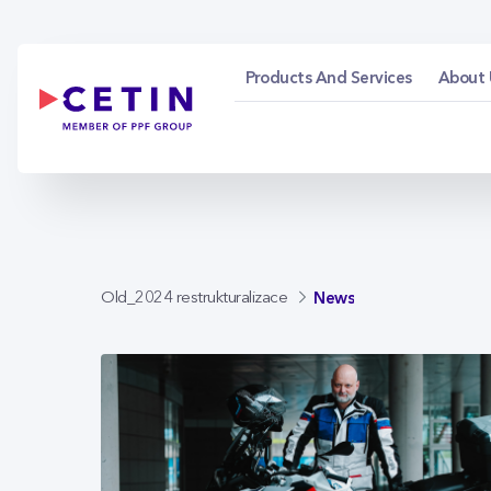
News - cetin.cz
Skip to Main Content
Products And Services
About 
News
Old_2024 restrukturalizace