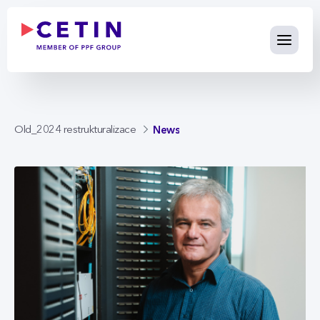
News - cetin.cz
Skip to Main Content
News
Old_2024 restrukturalizace