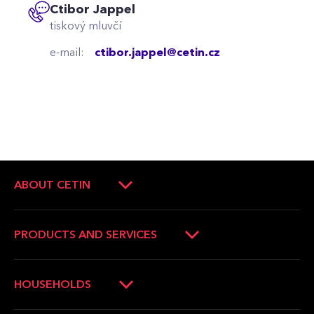
Ctibor Jappel
tiskový mluvčí
e-mail:
ctibor.jappel@cetin.cz
ABOUT CETIN
About Company
Company management
PRODUCTS AND SERVICES
Press Releases
Operators and companies
News
Households
HOUSEHOLDS
Career
Municipalities
Verification of the internet availability