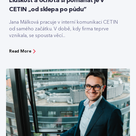
Lidskost a ochota si pomáhat je v
CETIN „od sklepa po půdu“
Jana Málková pracuje v interní komunikaci CETIN
od samého začátku. V době, kdy firma teprve
vznikala, se spousta věcí...
Read More