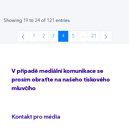
Showing 19 to 24 of 121 entries.
1
2
3
4
5
...
21
Page
Page
Page
Page
Page
Intermediate Pages Us
Page
V případě mediální komunikace se
prosím obraťte na našeho tiskového
mluvčího
Kontakt pro média