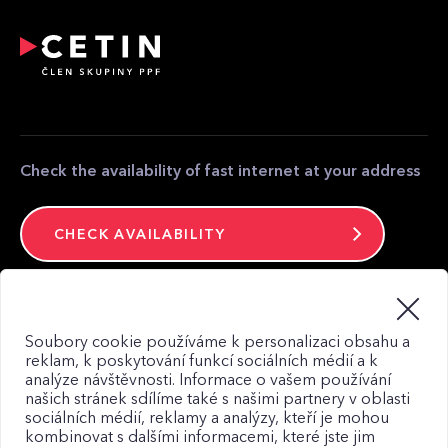
Relocation and modification of telecommunications
equipment
Partner zone
Media contact
Contact
Check the availability of fast internet at your address
CHECK AVAILABILITY
Stay connected
Soubory cookie používáme k personalizaci obsahu a
reklam, k poskytování funkcí sociálních médií a k
analýze návštěvnosti. Informace o vašem používání
našich stránek sdílíme také s našimi partnery v oblasti
sociálních médií, reklamy a analýzy, kteří je mohou
kombinovat s dalšími informacemi, které jste jim
Web map