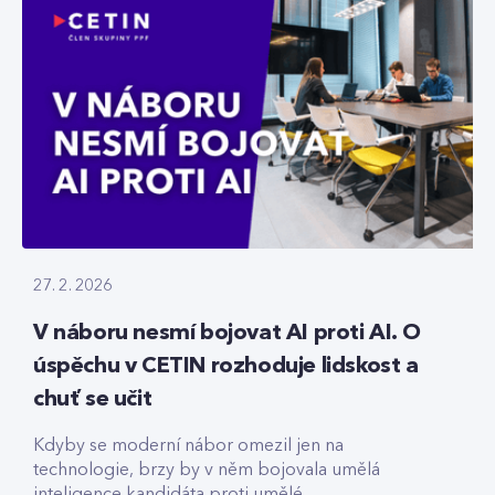
27. 2. 2026
V náboru nesmí bojovat AI proti AI. O
úspěchu v CETIN rozhoduje lidskost a
chuť se učit
Kdyby se moderní nábor omezil jen na
technologie, brzy by v něm bojovala umělá
inteligence kandidáta proti umělé...