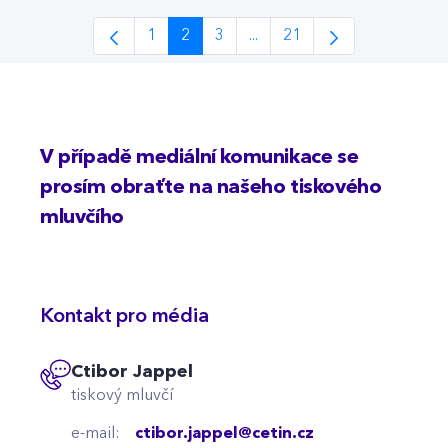
1
2
3
...
21
Page
Page
Page
Intermediate Pages Use TAB
Page
V případě mediální komunikace se
prosím obraťte na našeho tiskového
mluvčího
Kontakt pro média
Ctibor Jappel
tiskový mluvčí
e-mail:
ctibor.jappel@cetin.cz