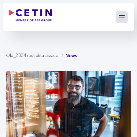
News - cetin.cz
Skip to Main Content
News
Old_2024 restrukturalizace