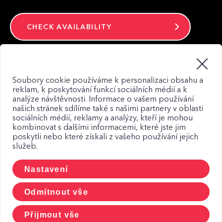
CHECK AVAILABILITY
Stay connected
Soubory cookie používáme k personalizaci obsahu a
reklam, k poskytování funkcí sociálních médií a k
analýze návštěvnosti. Informace o vašem používání
našich stránek sdílíme také s našimi partnery v oblasti
sociálních médií, reklamy a analýzy, kteří je mohou
kombinovat s dalšími informacemi, které jste jim
Web map
poskytli nebo které získali z vašeho používání jejich
služeb.
Privacy Policy
Principles of using Cookies
Nastavení
CCTV and personal data
Odmítnout vše
Přijmout vše
© 2026, CETIN a.s.