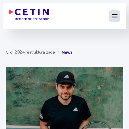
News - cetin.cz
Skip to Main Content
News
Old_2024 restrukturalizace