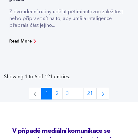
Z dvoudenní rutiny udělat pětiminutovou záležitost
nebo připravit síť na to, aby umělá inteligence
přebrala část jejího...
Read More
Showing 1 to 6 of 121 entries.
1
2
3
...
21
Page
Page
Page
Intermediate Pages Use TAB
Page
V případě mediální komunikace se