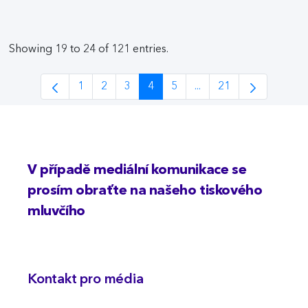
Showing 19 to 24 of 121 entries.
1
2
3
4
5
...
21
Page
Page
Page
Page
Page
Intermediate Pages Us
Page
V případě mediální komunikace se
prosím obraťte na našeho tiskového
mluvčího
Kontakt pro média