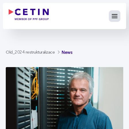
News - cetin.cz
Skip to Main Content
News
Old_2024 restrukturalizace