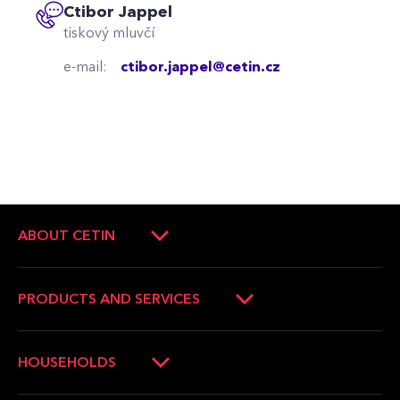
Ctibor Jappel
tiskový mluvčí
e-mail:
ctibor.jappel@cetin.cz
ABOUT CETIN
About Company
Company management
PRODUCTS AND SERVICES
Press Releases
Operators and companies
News
Households
HOUSEHOLDS
Career
Municipalities
Verification of the internet availability