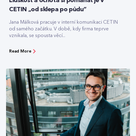
Lidskost a ochota si pomáhat je v
CETIN „od sklepa po půdu“
Jana Málková pracuje v interní komunikaci CETIN
od samého začátku. V době, kdy firma teprve
vznikala, se spousta věcí...
Read More