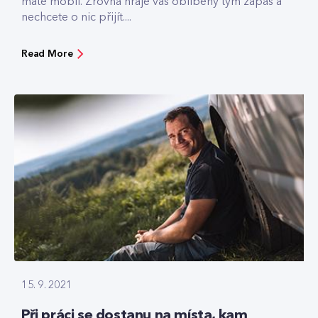
máte mobil. Zrovna hraje váš oblíbený tým zápas a
nechcete o nic přijít....
Read More
15. 9. 2021
Při práci se dostanu na místa, kam