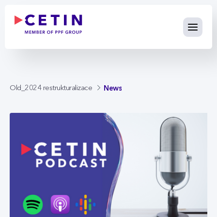
News - cetin.cz
Skip to Main Content
News
Old_2024 restrukturalizace