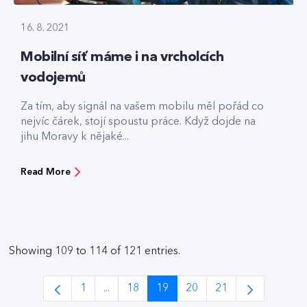
16. 8. 2021
Mobilní síť máme i na vrcholcích
vodojemů
Za tím, aby signál na vašem mobilu měl pořád co
nejvíc čárek, stojí spoustu práce. Když dojde na
jihu Moravy k nějaké...
Read More
Showing 109 to 114 of 121 entries.
1
...
18
19
20
21
Page
Intermediate Pages Use TAB to navigate.
Page
Page
Page
Page