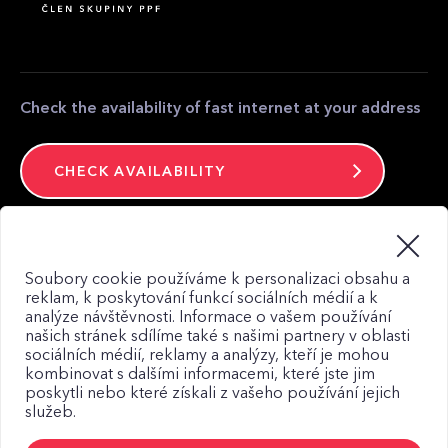
Partner zone
Media contact
Contact
Check the availability of fast internet at your address
CHECK AVAILABILITY
Stay connected
Soubory cookie používáme k personalizaci obsahu a
reklam, k poskytování funkcí sociálních médií a k
analýze návštěvnosti. Informace o vašem používání
našich stránek sdílíme také s našimi partnery v oblasti
sociálních médií, reklamy a analýzy, kteří je mohou
kombinovat s dalšími informacemi, které jste jim
Web map
poskytli nebo které získali z vašeho používání jejich
služeb.
Privacy Policy