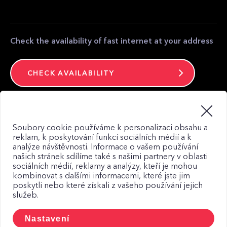
Partner zone
Media contact
Contact
Check the availability of fast internet at your address
CHECK AVAILABILITY
Stay connected
Soubory cookie používáme k personalizaci obsahu a
reklam, k poskytování funkcí sociálních médií a k
analýze návštěvnosti. Informace o vašem používání
našich stránek sdílíme také s našimi partnery v oblasti
sociálních médií, reklamy a analýzy, kteří je mohou
kombinovat s dalšími informacemi, které jste jim
Web map
poskytli nebo které získali z vašeho používání jejich
Privacy Policy
služeb.
Principles of using Cookies
Nastavení