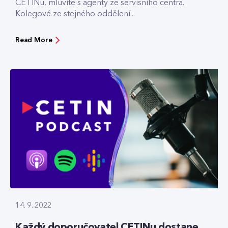
CETINu, mluvíte s agenty ze servisního centra.
Kolegové ze stejného oddělení...
Read More
14. 9. 2022
Každý doporučovatel CETINu dostane