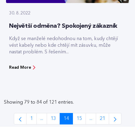
30. 8. 2022
Největší odměna? Spokojený zákazník
Když se manželé nedohodnou na tom, kudy chtějí
vést kabely nebo kde chtějí mít zásuvku, může
nastat problém. S řešením...
Read More
Showing 79 to 84 of 121 entries.
1
...
13
14
15
...
21
Page
Intermediate Pages Use TAB to navigate.
Page
Page
Page
Intermediate Pages 
Page