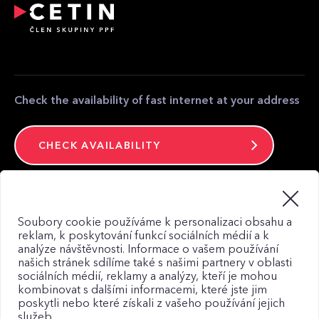
Relocation and modification of telecommunications
equipment
Partner zone
Media contact
Contact
Check the availability of fast internet at your address
CHECK AVAILABILITY
Stay connected
Soubory cookie používáme k personalizaci obsahu a
reklam, k poskytování funkcí sociálních médií a k
analýze návštěvnosti. Informace o vašem používání
našich stránek sdílíme také s našimi partnery v oblasti
sociálních médií, reklamy a analýzy, kteří je mohou
kombinovat s dalšími informacemi, které jste jim
Web map
poskytli nebo které získali z vašeho používání jejich
Privacy Policy
služeb.