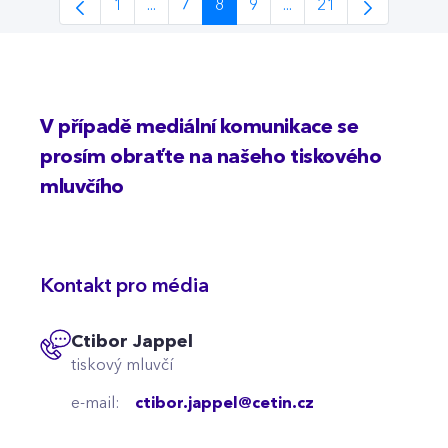
1
...
7
8
9
...
21
Page
Intermediate Pages Use TAB to navigate.
Page
Page
Page
Intermediate Pages Us
Page
V případě mediální komunikace se
prosím obraťte na našeho tiskového
mluvčího
Kontakt pro média
Ctibor Jappel
tiskový mluvčí
e-mail:
ctibor.jappel@cetin.cz