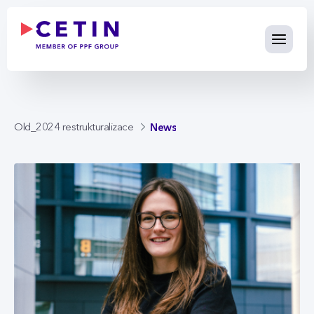
News - cetin.cz
Skip to Main Content
News
Old_2024 restrukturalizace