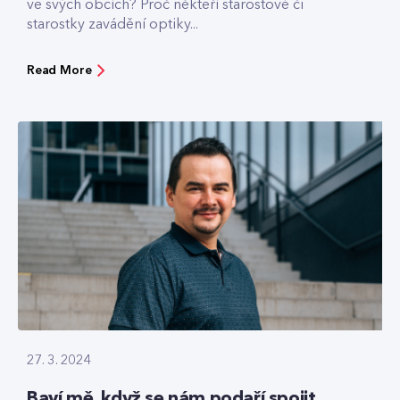
ve svých obcích? Proč někteří starostové či
starostky zavádění optiky...
Read More
27. 3. 2024
Baví mě, když se nám podaří spojit