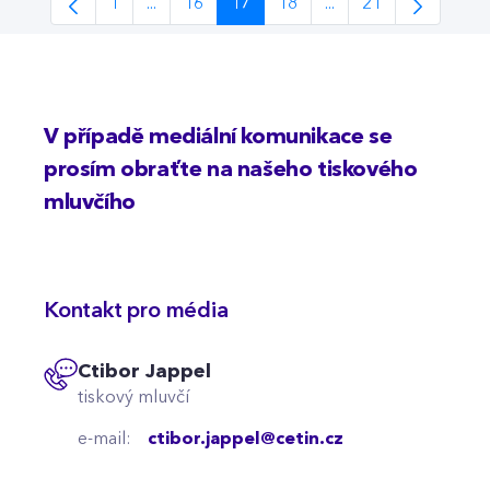
1
...
16
17
18
...
21
Page
Intermediate Pages Use TAB to navigate.
Page
Page
Page
Intermediate Pages 
Page
V případě mediální komunikace se
prosím obraťte na našeho tiskového
mluvčího
Kontakt pro média
Ctibor Jappel
tiskový mluvčí
e-mail:
ctibor.jappel@cetin.cz