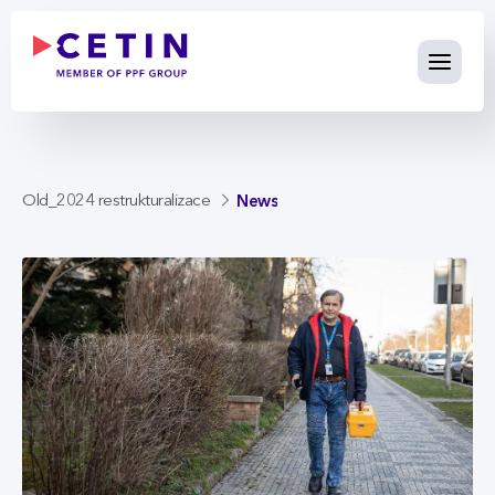
News - cetin.cz
Skip to Main Content
News
Old_2024 restrukturalizace