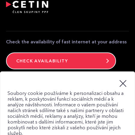
equipment
Partner zone
Media contact
Contact
Check the availability of fast internet at your address
CHECK AVAILABILITY
Stay connected
Soubory cookie používáme k personalizaci obsahu a
reklam, k poskytování funkcí sociálních médií a k
analýze návštěvnosti. Informace o vašem používání
našich stránek sdílíme také s našimi partnery v oblasti
sociálních médií, reklamy a analýzy, kteří je mohou
kombinovat s dalšími informacemi, které jste jim
Web map
poskytli nebo které získali z vašeho používání jejich
Privacy Policy
služeb.