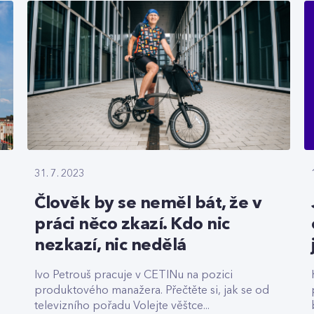
31. 7. 2023
Člověk by se neměl bát, že v
práci něco zkazí. Kdo nic
nezkazí, nic nedělá
Ivo Petrouš pracuje v CETINu na pozici
produktového manažera. Přečtěte si, jak se od
televizního pořadu Volejte věštce...