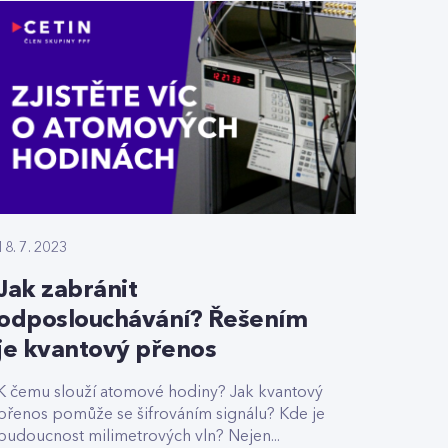
18. 7. 2023
Jak zabránit
odposlouchávání? Řešením
je kvantový přenos
K čemu slouží atomové hodiny? Jak kvantový
přenos pomůže se šifrováním signálu? Kde je
budoucnost milimetrových vln? Nejen...