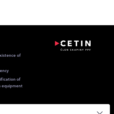
xistence of
gency
fication of
s equipment