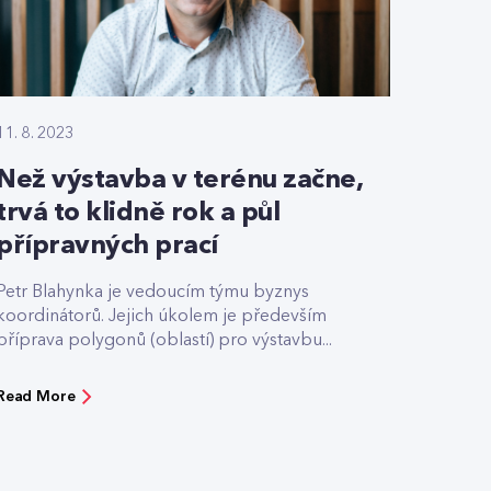
11. 8. 2023
Než výstavba v terénu začne,
trvá to klidně rok a půl
přípravných prací
Petr Blahynka je vedoucím týmu byznys
koordinátorů. Jejich úkolem je především
příprava polygonů (oblastí) pro výstavbu...
Read More