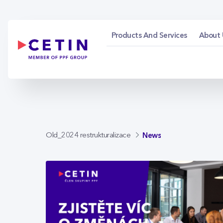
News - cetin.cz
Skip to Main Content
Products And Services
About 
News
Old_2024 restrukturalizace