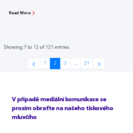
Read More
Showing 7 to 12 of 121 entries.
1
2
3
...
21
Page
Page
Page
Intermediate Pages Use TAB
Page
V případě mediální komunikace se
prosím obraťte na našeho tiskového
mluvčího