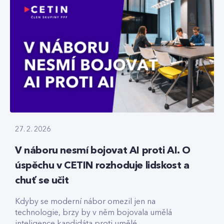
27. 2. 2026
V náboru nesmí bojovat AI proti AI. O
úspěchu v CETIN rozhoduje lidskost a
chuť se učit
Kdyby se moderní nábor omezil jen na
technologie, brzy by v něm bojovala umělá
inteligence kandidáta proti umělé...