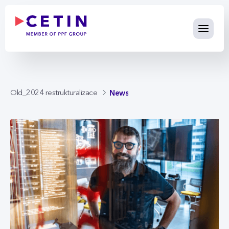
News - cetin.cz
Skip to Main Content
News
Old_2024 restrukturalizace