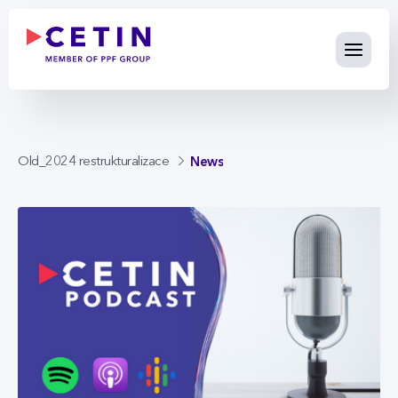
News - cetin.cz
Skip to Main Content
News
Old_2024 restrukturalizace