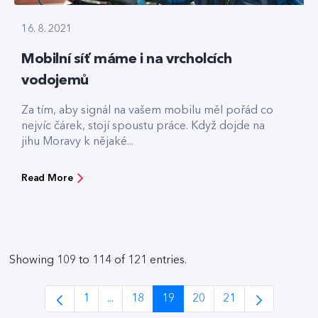
16. 8. 2021
Mobilní síť máme i na vrcholcích
vodojemů
Za tím, aby signál na vašem mobilu měl pořád co
nejvíc čárek, stojí spoustu práce. Když dojde na
jihu Moravy k nějaké...
Read More
Showing 109 to 114 of 121 entries.
1
...
18
19
20
21
Page
Intermediate Pages Use TAB to navigate.
Page
Page
Page
Page