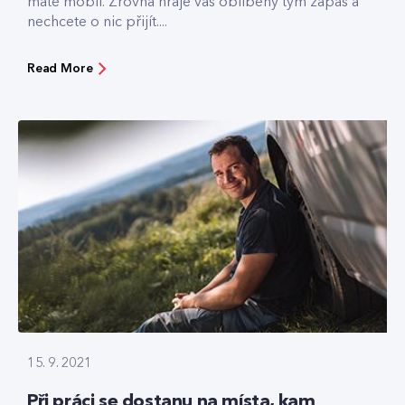
máte mobil. Zrovna hraje váš oblíbený tým zápas a
nechcete o nic přijít....
Read More
15. 9. 2021
Při práci se dostanu na místa, kam