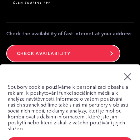
Partner zone
Media contact
Contact
Check the availability of fast internet at your address
CHECK AVAILABILITY
Stay connected
Soubory cookie používáme k personalizaci obsahu a
reklam, k poskytování funkcí sociálních médií a k
analýze návštěvnosti. Informace o vašem používání
našich stránek sdílíme také s našimi partnery v oblasti
sociálních médií, reklamy a analýzy, kteří je mohou
kombinovat s dalšími informacemi, které jste jim
Web map
poskytli nebo které získali z vašeho používání jejich
služeb.
Privacy Policy