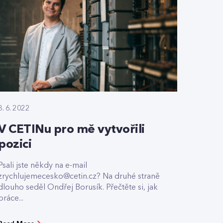
8. 6. 2022
V CETINu pro mě vytvořili
pozici
Psali jste někdy na e-mail
zrychlujemecesko@cetin.cz? Na druhé straně
dlouho seděl Ondřej Borusík. Přečtěte si, jak
práce...