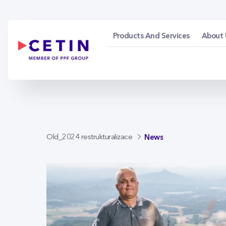
News - cetin.cz
Skip to Main Content
Products And Services
About 
News
Old_2024 restrukturalizace