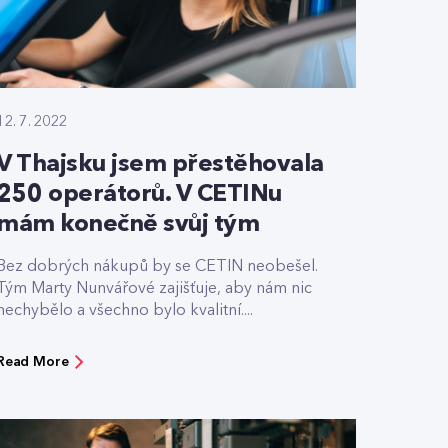
12. 7. 2022
V Thajsku jsem přestěhovala
250 operátorů. V CETINu
mám konečně svůj tým
Bez dobrých nákupů by se CETIN neobešel.
Tým Marty Nunvářové zajišťuje, aby nám nic
nechybělo a všechno bylo kvalitní....
Read More