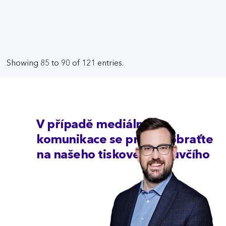
Showing 85 to 90 of 121 entries.
V případě mediální
komunikace se prosím obraťte
na našeho tiskového mluvčího