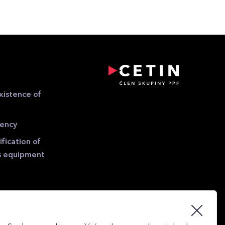
xistence of
gency
fication of
s equipment