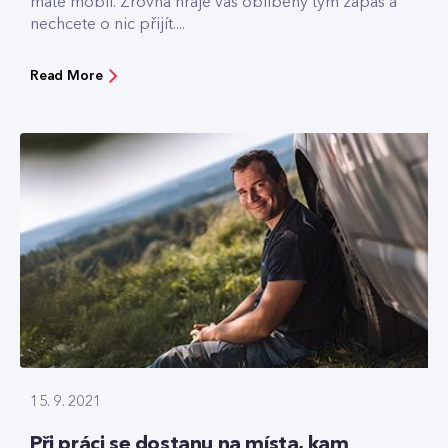
máte mobil. Zrovna hraje váš oblíbený tým zápas a
nechcete o nic přijít....
Read More
15. 9. 2021
Při práci se dostanu na místa, kam