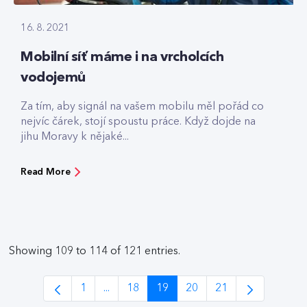
16. 8. 2021
Mobilní síť máme i na vrcholcích
vodojemů
Za tím, aby signál na vašem mobilu měl pořád co
nejvíc čárek, stojí spoustu práce. Když dojde na
jihu Moravy k nějaké...
Read More
Showing 109 to 114 of 121 entries.
1
...
18
19
20
21
Page
Intermediate Pages Use TAB to navigate.
Page
Page
Page
Page