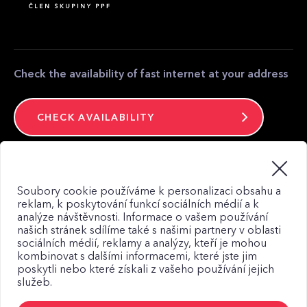
Partner zone
Media contact
Contact
Check the availability of fast internet at your address
CHECK AVAILABILITY
Stay connected
Soubory cookie používáme k personalizaci obsahu a
reklam, k poskytování funkcí sociálních médií a k
analýze návštěvnosti. Informace o vašem používání
našich stránek sdílíme také s našimi partnery v oblasti
sociálních médií, reklamy a analýzy, kteří je mohou
kombinovat s dalšími informacemi, které jste jim
Web map
poskytli nebo které získali z vašeho používání jejich
služeb.
Privacy Policy