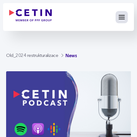
News - cetin.cz
Skip to Main Content
News
Old_2024 restrukturalizace