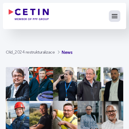
News - cetin.cz
Skip to Main Content
News
Old_2024 restrukturalizace