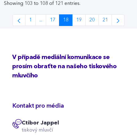
Showing 103 to 108 of 121 entries.
1
...
17
18
19
20
21
Page
Intermediate Pages Use TAB to navigate.
Page
Page
Page
Page
Page
V případě mediální komunikace se
prosím obraťte na našeho tiskového
mluvčího
Kontakt pro média
Ctibor Jappel
tiskový mluvčí