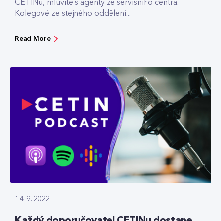
CETINu, mluvíte s agenty ze servisního centra.
Kolegové ze stejného oddělení...
Read More
14. 9. 2022
Každý doporučovatel CETINu dostane