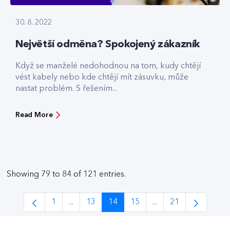
30. 8. 2022
Největší odměna? Spokojený zákazník
Když se manželé nedohodnou na tom, kudy chtějí
vést kabely nebo kde chtějí mít zásuvku, může
nastat problém. S řešením...
Read More
Showing 79 to 84 of 121 entries.
1
...
13
14
15
...
21
Page
Intermediate Pages Use TAB to navigate.
Page
Page
Page
Intermediate Pages 
Page