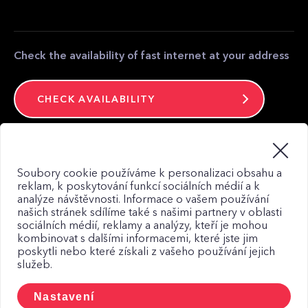
Partner zone
Media contact
Contact
Check the availability of fast internet at your address
CHECK AVAILABILITY
Stay connected
Soubory cookie používáme k personalizaci obsahu a
reklam, k poskytování funkcí sociálních médií a k
analýze návštěvnosti. Informace o vašem používání
našich stránek sdílíme také s našimi partnery v oblasti
sociálních médií, reklamy a analýzy, kteří je mohou
kombinovat s dalšími informacemi, které jste jim
Web map
poskytli nebo které získali z vašeho používání jejich
Privacy Policy
služeb.
Principles of using Cookies
Nastavení