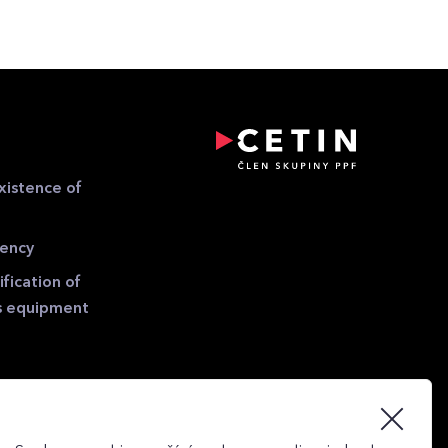
xistence of
gency
fication of
s equipment