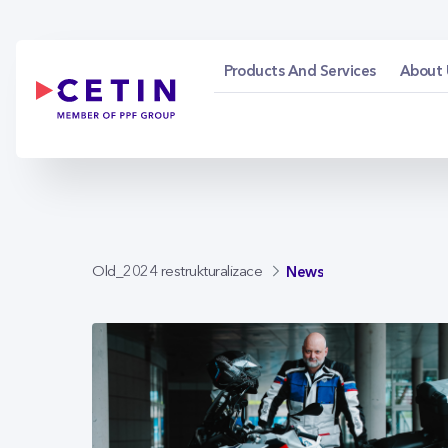
News - cetin.cz
Skip to Main Content
Products And Services
About 
News
Old_2024 restrukturalizace