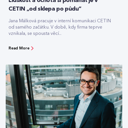
Lidskost a ochota si pomáhat je v
CETIN „od sklepa po půdu“
Jana Málková pracuje v interní komunikaci CETIN
od samého začátku. V době, kdy firma teprve
vznikala, se spousta věcí...
Read More