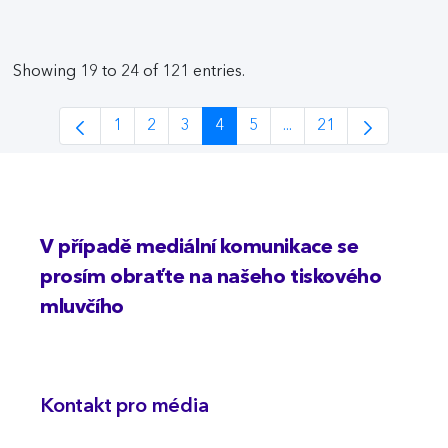
Showing 19 to 24 of 121 entries.
1
2
3
4
5
...
21
Page
Page
Page
Page
Page
Intermediate Pages Us
Page
V případě mediální komunikace se
prosím obraťte na našeho tiskového
mluvčího
Kontakt pro média