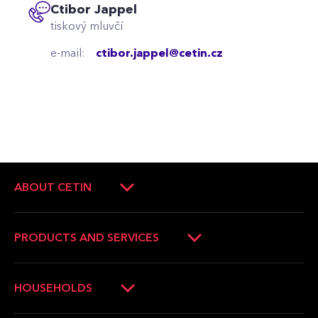
Ctibor Jappel
tiskový mluvčí
e-mail:
ctibor.jappel@cetin.cz
ABOUT CETIN
About Company
Company management
PRODUCTS AND SERVICES
Press Releases
Operators and companies
News
Households
HOUSEHOLDS
Career
Municipalities
Verification of the internet availability