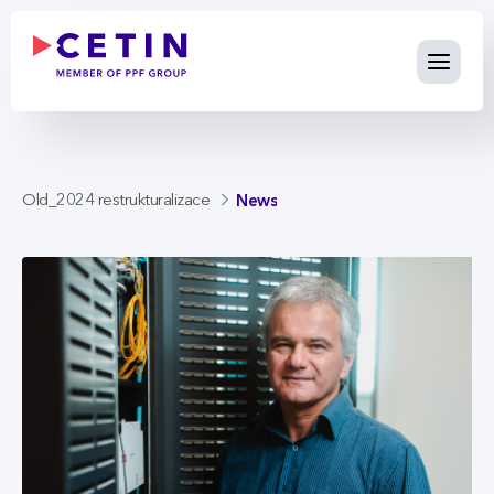
News - cetin.cz
Skip to Main Content
News
Old_2024 restrukturalizace