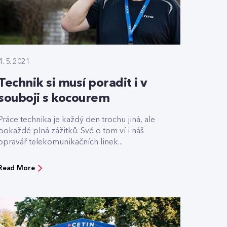
4. 5. 2021
Technik si musí poradit i v
souboji s kocourem
Práce technika je každý den trochu jiná, ale
pokaždé plná zážitků. Své o tom ví i náš
opravář telekomunikačních linek...
Read More