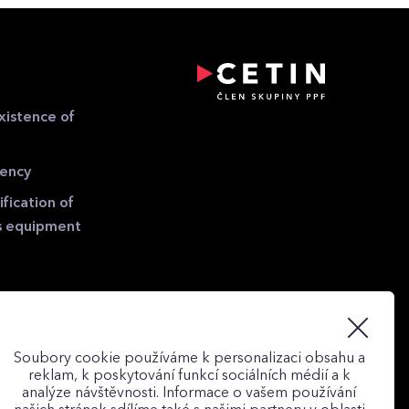
xistence of
gency
fication of
s equipment
Soubory cookie používáme k personalizaci obsahu a
reklam, k poskytování funkcí sociálních médií a k
analýze návštěvnosti. Informace o vašem používání