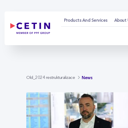
News - cetin.cz
Skip to Main Content
Products And Services
About 
News
Old_2024 restrukturalizace