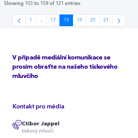
Showing 103 to 108 of 121 entries.
1
...
17
18
19
20
21
Page
Intermediate Pages Use TAB to navigate.
Page
Page
Page
Page
Page
V případě mediální komunikace se
prosím obraťte na našeho tiskového
mluvčího
Kontakt pro média
Ctibor Jappel
tiskový mluvčí