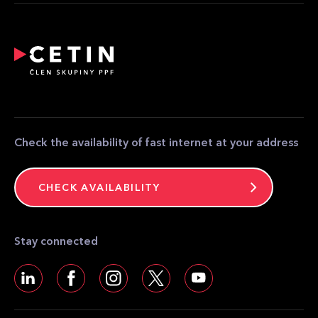
Providers
Reporting of emergency
Relocation and modification of telecommunications
equipment
Partner zone
Media contact
Contact
Check the availability of fast internet at your address
CHECK AVAILABILITY
Stay connected