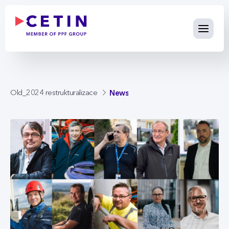
News - cetin.cz
Skip to Main Content
News
Old_2024 restrukturalizace