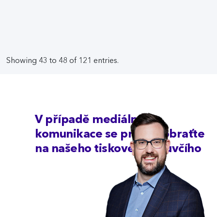
Showing 43 to 48 of 121 entries.
V případě mediální
komunikace se prosím obraťte
na našeho tiskového mluvčího