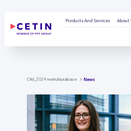
News - cetin.cz
Skip to Main Content
Products And Services
About 
News
Old_2024 restrukturalizace