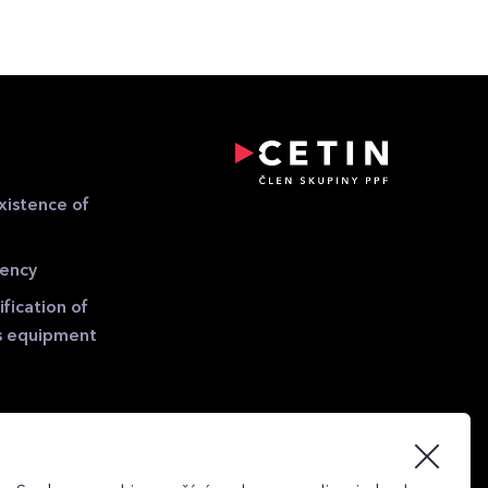
xistence of
gency
fication of
s equipment