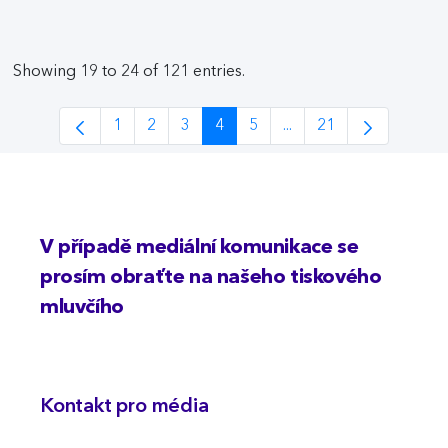
Showing 19 to 24 of 121 entries.
1
2
3
4
5
...
21
Page
Page
Page
Page
Page
Intermediate Pages Us
Page
V případě mediální komunikace se
prosím obraťte na našeho tiskového
mluvčího
Kontakt pro média