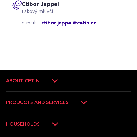
Ctibor Jappel
tiskový mluvčí
e-mail:
ctibor.jappel@cetin.cz
ABOUT CETIN
About Company
Company management
PRODUCTS AND SERVICES
Press Releases
Operators and companies
News
Households
HOUSEHOLDS
Career
Municipalities
Verification of the internet availability