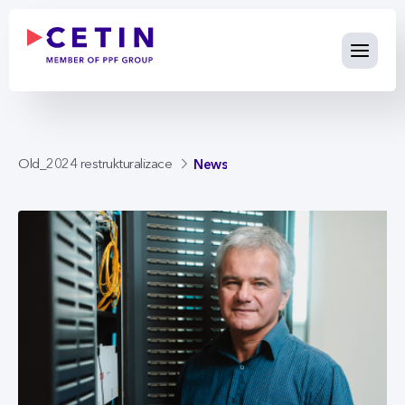
News - cetin.cz
Skip to Main Content
News
Old_2024 restrukturalizace