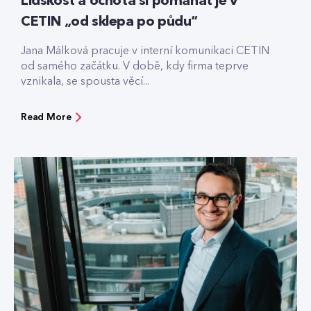
Lidskost a ochota si pomáhat je v
CETIN „od sklepa po půdu“
Jana Málková pracuje v interní komunikaci CETIN
od samého začátku. V době, kdy firma teprve
vznikala, se spousta věcí...
Read More