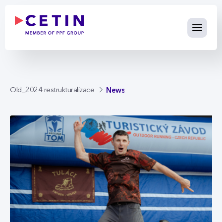
News - cetin.cz
Skip to Main Content
News
Old_2024 restrukturalizace