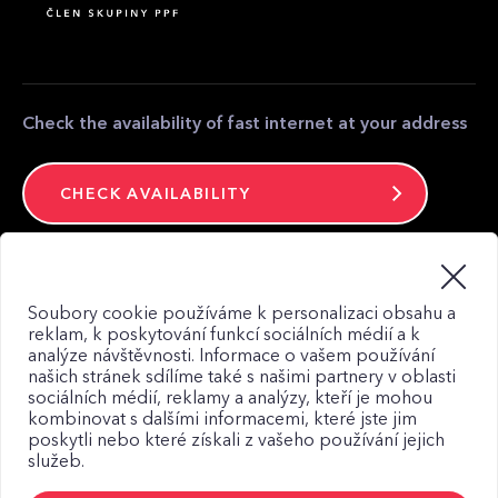
Partner zone
Media contact
Contact
Check the availability of fast internet at your address
CHECK AVAILABILITY
Stay connected
Soubory cookie používáme k personalizaci obsahu a
reklam, k poskytování funkcí sociálních médií a k
analýze návštěvnosti. Informace o vašem používání
našich stránek sdílíme také s našimi partnery v oblasti
sociálních médií, reklamy a analýzy, kteří je mohou
kombinovat s dalšími informacemi, které jste jim
Web map
poskytli nebo které získali z vašeho používání jejich
Privacy Policy
služeb.