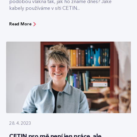
podobou vlákna tak, jak ho známe dnes? Jaké
kabely používáme v síti CETIN...
Read More
28. 4. 2023
CETIN pro mě není jen práce, ale