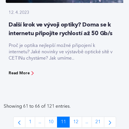
12. 4. 2023
Další krok ve vývoji optiky? Doma se k
internetu připojíte rychlostí až 50 Gb/s
Proč je optika nejlepší možné připojení k
internetu? Jaké novinky ve výstavbě optické sítě v
CETINu chystáme? Jak umíme...
Read More
Showing 61 to 66 of 121 entries.
1
...
10
11
12
...
21
Page
Intermediate Pages Use TAB to navigate.
Page
Page
Page
Intermediate Pages 
Page