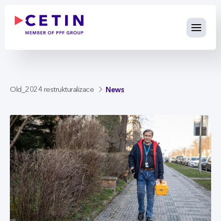
News - cetin.cz
Skip to Main Content
News
Old_2024 restrukturalizace