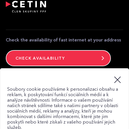
equipment
Partner zone
Media contact
Contact
Check the availability of fast internet at your address
CHECK AVAILABILITY
Stay connected
Soubory cookie používáme k personalizaci obsahu a
reklam, k poskytování funkcí sociálních médií a k
analýze návštěvnosti. Informace o vašem používání
našich stránek sdílíme také s našimi partnery v oblasti
sociálních médií, reklamy a analýzy, kteří je mohou
kombinovat s dalšími informacemi, které jste jim
Web map
poskytli nebo které získali z vašeho používání jejich
Privacy Policy
služeb.