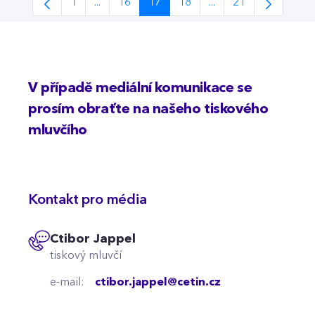
1
...
16
17
18
...
21
Page
Intermediate Pages Use TAB to navigate.
Page
Page
Page
Intermediate Pages 
Page
V případě mediální komunikace se
prosím obraťte na našeho tiskového
mluvčího
Kontakt pro média
Ctibor Jappel
tiskový mluvčí
e-mail:
ctibor.jappel@cetin.cz