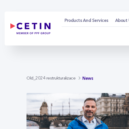
News - cetin.cz
Skip to Main Content
Products And Services
About 
News
Old_2024 restrukturalizace