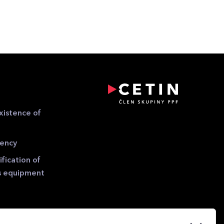
xistence of
gency
fication of
s equipment