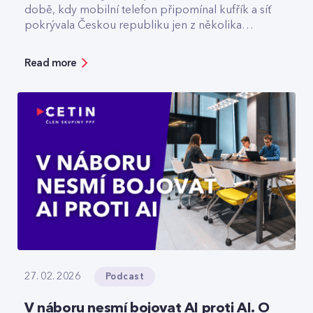
době, kdy mobilní telefon připomínal kufřík a síť
pokrývala Českou republiku jen z několika
vysílačů. Dnes v CETIN vede tým, který odpovídá
za špičkovou kvalitu a optimalizaci rádiové sítě. V
Read more
rozhovoru přibližuje technologický vývoj,
vysvětluje, jak se dá chytře šetřit energie v
prázdné O2 areně nebo komu už dnes
spolehlivě slouží privátní 5G sítě.
Podcast
27. 02. 2026
V náboru nesmí bojovat AI proti AI. O