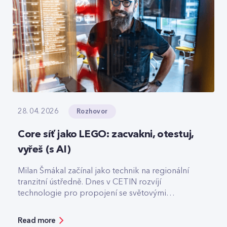
Rozhovor
28. 04. 2026
Core síť jako LEGO: zacvakni, otestuj,
vyřeš (s AI)
Milan Šmákal začínal jako technik na regionální
tranzitní ústředně. Dnes v CETIN rozvíjí
technologie pro propojení se světovými
operátory. Jako Team Leader Solution Architect
pro core síť má na starost technologie pro
Read more