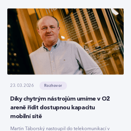
roamingové signalizace, hlasový tranzit nebo
core část privátních 5G sítí, které svou strukturou
připomínají LEGO.
Rozhovor
23. 03. 2026
Díky chytrým nástrojům umíme v O2
areně řídit dostupnou kapacitu
mobilní sítě
Martin Táborský nastoupil do telekomunikací v