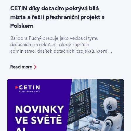
CETIN díky dotacím pokrývá bílá
místa a řeší i přeshraniční projekt s
Polskem
Barbora Puchý pracuje jako vedoucí týmu
dotačních projektů. S kolegy zajišťuje
administraci desítek dotačních projektů, které
pomáhají třeba s výstavbou optiky v odlehlých
lokalitách.
Read more