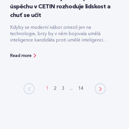
úspěchu v CETIN rozhoduje lidskost a
chuť se učit
Kdyby se moderní nábor omezil jen na
technologie, brzy by v něm bojovala umělá
inteligence kandidáta proti umělé inteligenci
firmy.
Read more
1
2
3
...
14