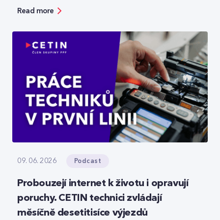
bezpečnosti, ale zároveň ukazuje možnosti, jak
Read more
moderní technologie reálně zefektivňují práci.
Podcast
09. 06. 2026
Probouzejí internet k životu i opravují
poruchy. CETIN technici zvládají
měsíčně desetitisíce výjezdů