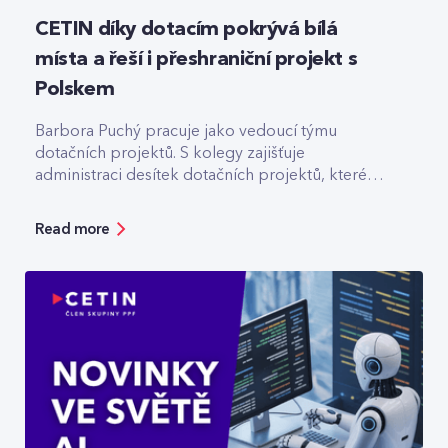
CETIN díky dotacím pokrývá bílá
místa a řeší i přeshraniční projekt s
Polskem
Barbora Puchý pracuje jako vedoucí týmu
dotačních projektů. S kolegy zajišťuje
administraci desítek dotačních projektů, které
pomáhají třeba s výstavbou optiky v odlehlých
lokalitách.
Read more