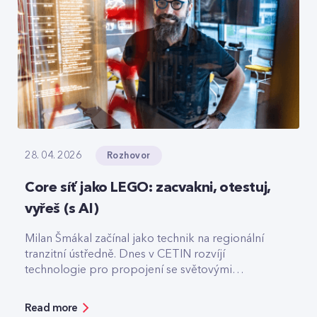
Rozhovor
28. 04. 2026
Core síť jako LEGO: zacvakni, otestuj,
vyřeš (s AI)
Milan Šmákal začínal jako technik na regionální
tranzitní ústředně. Dnes v CETIN rozvíjí
technologie pro propojení se světovými
operátory. Jako Team Leader Solution Architect
pro core síť má na starost technologie pro
Read more