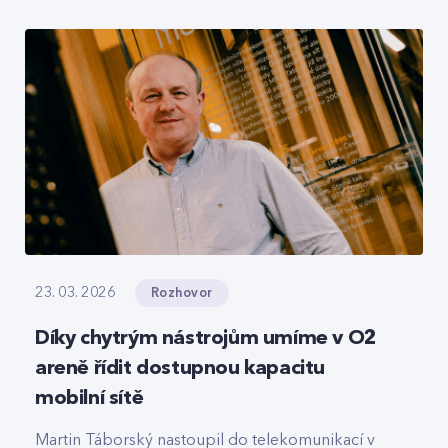
roamingové signalizace, hlasový tranzit nebo
core část privátních 5G sítí, které svou strukturou
připomínají LEGO.
Rozhovor
23. 03. 2026
Díky chytrým nástrojům umíme v O2
areně řídit dostupnou kapacitu
mobilní sítě
Martin Táborský nastoupil do telekomunikací v