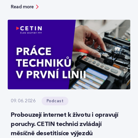
bezpečnosti, ale zároveň ukazuje možnosti, jak
Read more
moderní technologie reálně zefektivňují práci.
Podcast
09. 06. 2026
Probouzejí internet k životu i opravují
poruchy. CETIN technici zvládají
měsíčně desetitisíce výjezdů