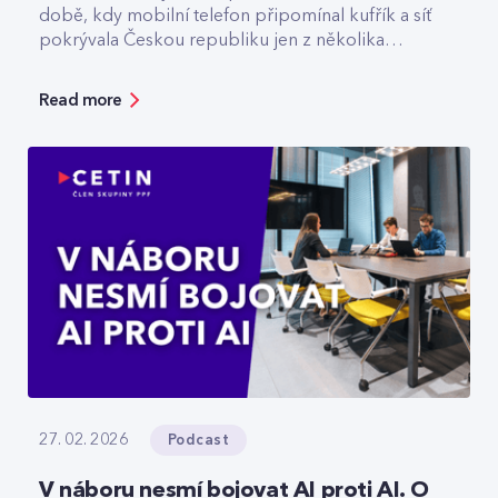
době, kdy mobilní telefon připomínal kufřík a síť
pokrývala Českou republiku jen z několika
vysílačů. Dnes v CETIN vede tým, který odpovídá
za špičkovou kvalitu a optimalizaci rádiové sítě. V
Read more
rozhovoru přibližuje technologický vývoj,
vysvětluje, jak se dá chytře šetřit energie v
prázdné O2 areně nebo komu už dnes
spolehlivě slouží privátní 5G sítě.
Podcast
27. 02. 2026
V náboru nesmí bojovat AI proti AI. O