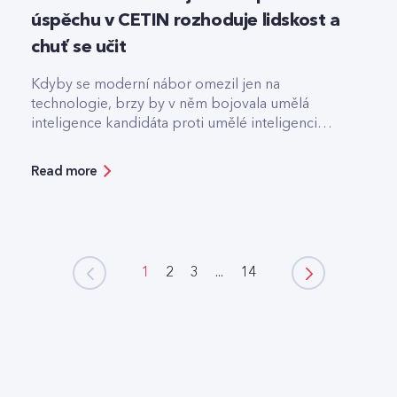
úspěchu v CETIN rozhoduje lidskost a
chuť se učit
Kdyby se moderní nábor omezil jen na
technologie, brzy by v něm bojovala umělá
inteligence kandidáta proti umělé inteligenci
firmy.
Read more
1
2
3
...
14