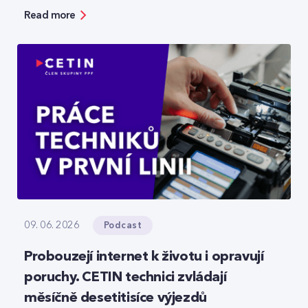
bezpečnosti, ale zároveň ukazuje možnosti, jak
Read more
moderní technologie reálně zefektivňují práci.
Podcast
09. 06. 2026
Probouzejí internet k životu i opravují
poruchy. CETIN technici zvládají
měsíčně desetitisíce výjezdů