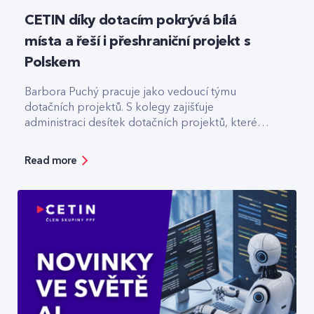
CETIN díky dotacím pokrývá bílá
místa a řeší i přeshraniční projekt s
Polskem
Barbora Puchý pracuje jako vedoucí týmu
dotačních projektů. S kolegy zajišťuje
administraci desítek dotačních projektů, které
pomáhají třeba s výstavbou optiky v odlehlých
lokalitách.
Read more