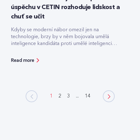
úspěchu v CETIN rozhoduje lidskost a
chuť se učit
Kdyby se moderní nábor omezil jen na
technologie, brzy by v něm bojovala umělá
inteligence kandidáta proti umělé inteligenci
firmy.
Read more
1
2
3
...
14