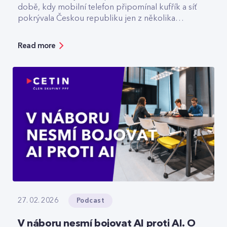
době, kdy mobilní telefon připomínal kufřík a síť
pokrývala Českou republiku jen z několika
vysílačů. Dnes v CETIN vede tým, který odpovídá
za špičkovou kvalitu a optimalizaci rádiové sítě. V
Read more
rozhovoru přibližuje technologický vývoj,
vysvětluje, jak se dá chytře šetřit energie v
prázdné O2 areně nebo komu už dnes
spolehlivě slouží privátní 5G sítě.
Podcast
27. 02. 2026
V náboru nesmí bojovat AI proti AI. O