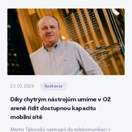
roamingové signalizace, hlasový tranzit nebo
core část privátních 5G sítí, které svou strukturou
připomínají LEGO.
Rozhovor
23. 03. 2026
Díky chytrým nástrojům umíme v O2
areně řídit dostupnou kapacitu
mobilní sítě
Martin Táborský nastoupil do telekomunikací v