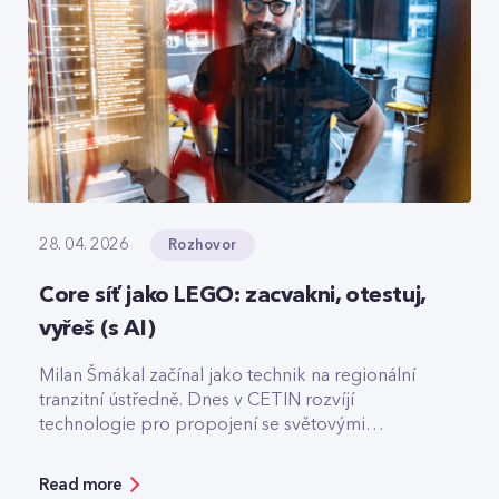
Rozhovor
28. 04. 2026
Core síť jako LEGO: zacvakni, otestuj,
vyřeš (s AI)
Milan Šmákal začínal jako technik na regionální
tranzitní ústředně. Dnes v CETIN rozvíjí
technologie pro propojení se světovými
operátory. Jako Team Leader Solution Architect
pro core síť má na starost technologie pro
Read more