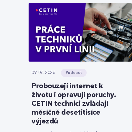
Podcast
09. 06. 2026
Probouzejí internet k
životu i opravují poruchy.
CETIN technici zvládají
měsíčně desetitisíce
výjezdů