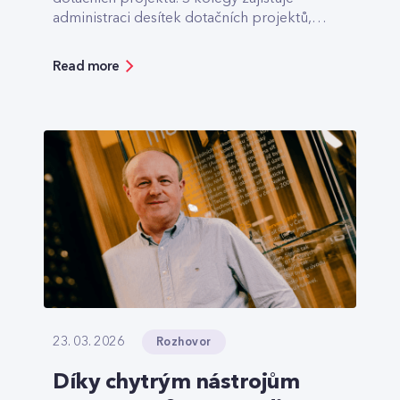
administraci desítek dotačních projektů,
které pomáhají třeba s výstavbou optiky v
odlehlých lokalitách.
Read more
Rozhovor
23. 03. 2026
Díky chytrým nástrojům