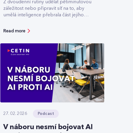
Z dvoudenní rutiny udělat pětiminutovou
záležitost nebo připravit síť na to, aby
umělá inteligence přebrala část jejího
řízení.
Read more
Podcast
27. 02. 2026
V náboru nesmí bojovat AI