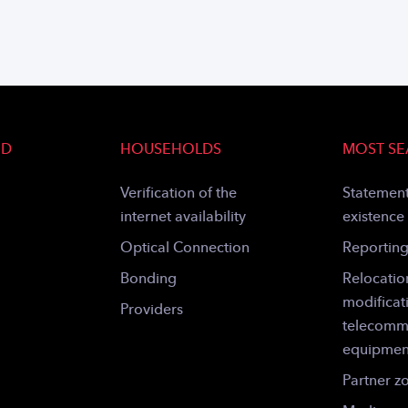
ND
HOUSEHOLDS
MOST S
Verification of the
Statement
internet availability
existence
Optical Connection
Reportin
Bonding
Relocatio
modificat
Providers
telecomm
equipmen
Partner z