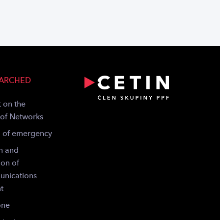
EARCHED
 on the
 of Networks
g of emergency
n and
ion of
unications
t
one