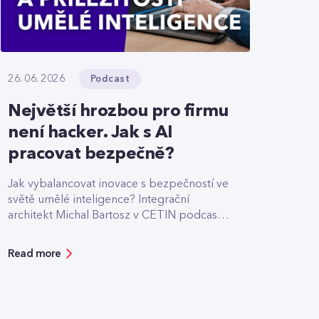
Podcast
26. 06. 2026
Největší hrozbou pro firmu
není hacker. Jak s AI
pracovat bezpečně?
Jak vybalancovat inovace s bezpečností ve
světě umělé inteligence? Integrační
architekt Michal Bartosz v CETIN podcastu
sdílí své zkušenosti s nasazováním AI.
Varuje před riziky podcenění bezpečnosti,
Read more
ale zároveň ukazuje možnosti, jak moderní
technologie reálně zefektivňují práci.