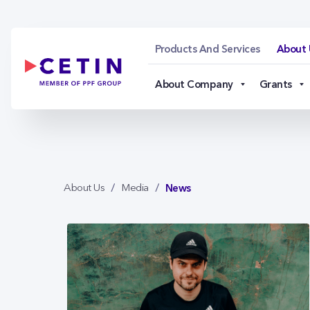
News - cetin.cz
Skip to Main Content
Products And Services
About 
About Company
Grants
News
About Us
Media