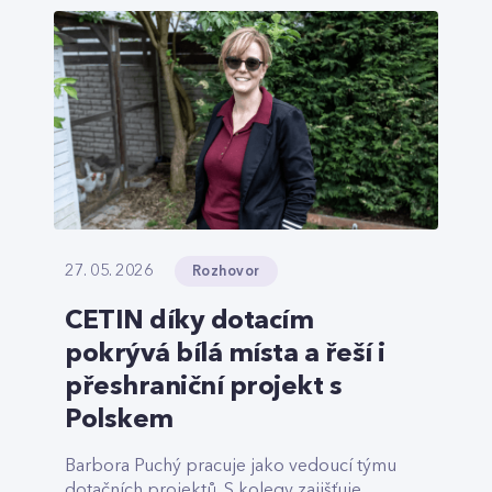
Rozhovor
27. 05. 2026
CETIN díky dotacím
pokrývá bílá místa a řeší i
přeshraniční projekt s
Polskem
Barbora Puchý pracuje jako vedoucí týmu
dotačních projektů. S kolegy zajišťuje