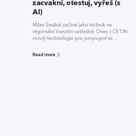
zacvakni, otestuj, vyřeš (s
AI)
Milan Šmákal začínal jako technik na
regionální tranzitní ústředně. Dnes v CETIN
rozvíjí technologie pro propojení se
světovými operátory. Jako Team Leader
Solution Architect pro core síť má na
Read more
starost technologie pro roamingové
signalizace, hlasový tranzit nebo core část
privátních 5G sítí, které svou strukturou
připomínají LEGO.