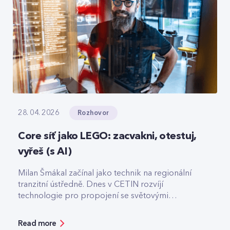
Rozhovor
28. 04. 2026
Core síť jako LEGO: zacvakni, otestuj,
vyřeš (s AI)
Milan Šmákal začínal jako technik na regionální
tranzitní ústředně. Dnes v CETIN rozvíjí
technologie pro propojení se světovými
operátory. Jako Team Leader Solution Architect
pro core síť má na starost technologie pro
Read more