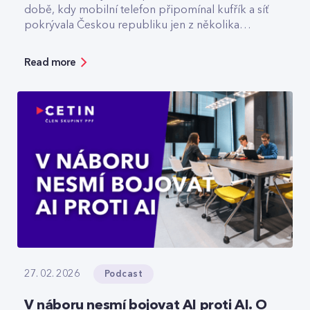
době, kdy mobilní telefon připomínal kufřík a síť
pokrývala Českou republiku jen z několika
vysílačů. Dnes v CETIN vede tým, který odpovídá
za špičkovou kvalitu a optimalizaci rádiové sítě. V
Read more
rozhovoru přibližuje technologický vývoj,
vysvětluje, jak se dá chytře šetřit energie v
prázdné O2 areně nebo komu už dnes
spolehlivě slouží privátní 5G sítě.
Podcast
27. 02. 2026
V náboru nesmí bojovat AI proti AI. O