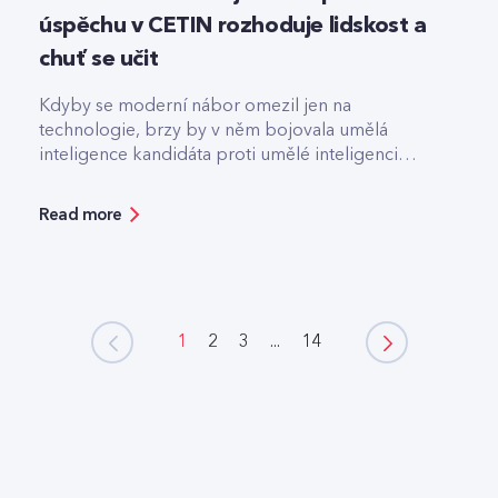
úspěchu v CETIN rozhoduje lidskost a
chuť se učit
Kdyby se moderní nábor omezil jen na
technologie, brzy by v něm bojovala umělá
inteligence kandidáta proti umělé inteligenci
firmy.
Read more
1
2
3
...
14