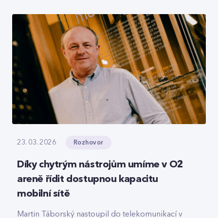
roamingové signalizace, hlasový tranzit nebo
core část privátních 5G sítí, které svou strukturou
připomínají LEGO.
Rozhovor
23. 03. 2026
Díky chytrým nástrojům umíme v O2
areně řídit dostupnou kapacitu
mobilní sítě
Martin Táborský nastoupil do telekomunikací v