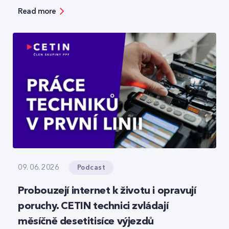
bezpečnosti, ale zároveň ukazuje možnosti, jak
Read more
moderní technologie reálně zefektivňují práci.
Podcast
09. 06. 2026
Probouzejí internet k životu i opravují
poruchy. CETIN technici zvládají
měsíčně desetitisíce výjezdů