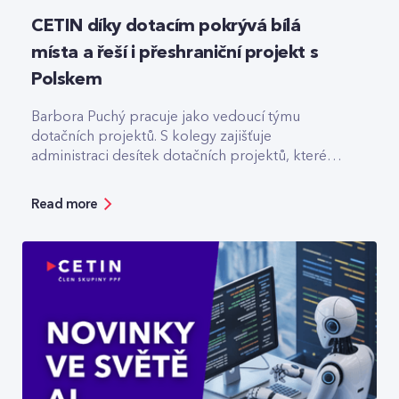
CETIN díky dotacím pokrývá bílá
místa a řeší i přeshraniční projekt s
Polskem
Barbora Puchý pracuje jako vedoucí týmu
dotačních projektů. S kolegy zajišťuje
administraci desítek dotačních projektů, které
pomáhají třeba s výstavbou optiky v odlehlých
lokalitách.
Read more